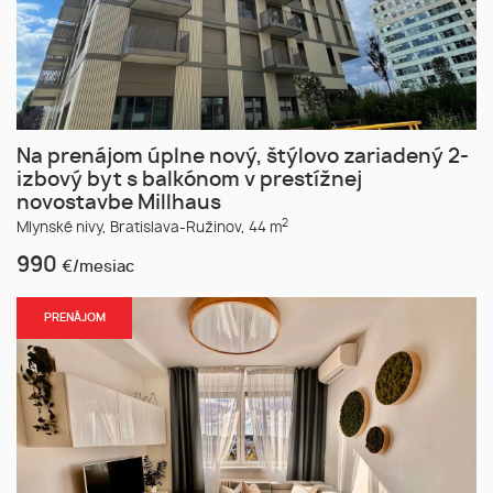
Na prenájom úplne nový, štýlovo zariadený 2-
izbový byt s balkónom v prestížnej
novostavbe Millhaus
2
Mlynské nivy,
Bratislava-Ružinov,
44 m
990
€/mesiac
PRENÁJOM