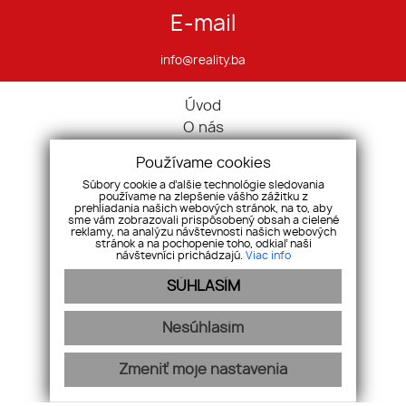
E-mail
info@reality.ba
Úvod
O nás
Ponuka
Používame cookies
Pravidlá cookies
Súbory cookie a ďalšie technológie sledovania
Ponúknite nám
používame na zlepšenie vášho zážitku z
prehliadania našich webových stránok, na to, aby
Služby
sme vám zobrazovali prispôsobený obsah a cielené
reklamy, na analýzu návštevnosti našich webových
Kontakt
stránok a na pochopenie toho, odkiaľ naši
návštevníci prichádzajú.
Viac info
Ochrana osobných údajov
Domy
SÚHLASÍM
Pozemky
Komerčné nehnuteľnosti
Nesúhlasím
Zmeniť moje nastavenia
webex.digital
-
REALVIA.sk