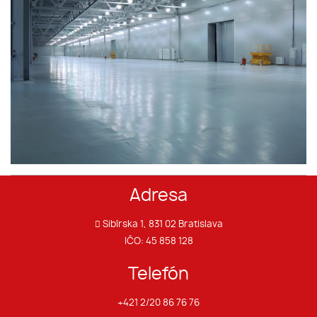
Adresa
Sibírska 1, 831 02 Bratislava
IČO: 45 858 128
Telefón
+421 2/20 86 76 76