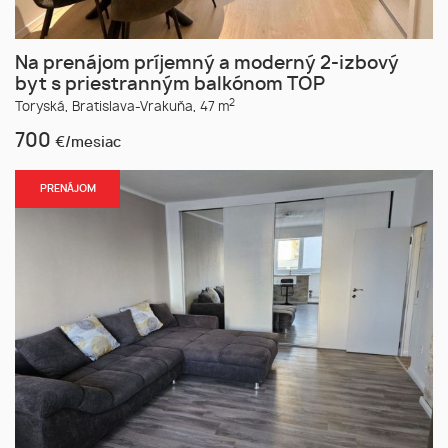
Na prenájom príjemný a moderný 2-izbový
byt s priestranným balkónom TOP
2
Toryská,
Bratislava-Vrakuňa,
47 m
700
€/mesiac
PRENÁJOM