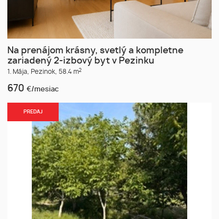
Na prenájom krásny, svetlý a kompletne
zariadený 2-izbový byt v Pezinku
2
1. Mája,
Pezinok,
58.4 m
670
€/mesiac
PREDAJ