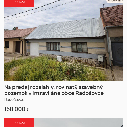
PREDAJ
Na predaj rozsiahly, rovinatý stavebný
pozemok v intraviláne obce Radošovce
Radošovce,
158 000
€
PREDAJ