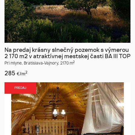
Na predaj krásny slnečný pozemok s výmerou
2 170 m2 v atraktívnej mestskej časti BA III TOP
2
Pri mlyne,
Bratislava-Vajnory,
2170 m
285
2
€/m
PREDAJ