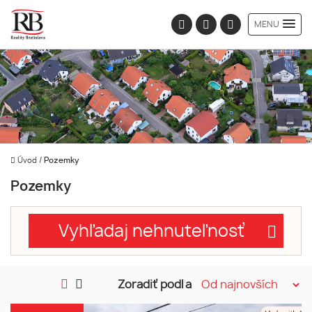
MENU
Úvod
/
Pozemky
Pozemky
Vyhľadaj nehnuteľnosť
Zoradiť podľa