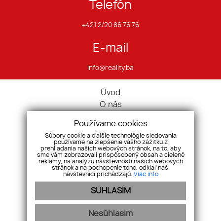
Telefón
+421 2/20 86 76 76
E-mail
info@reality.ba
Úvod
O nás
Ponuka
Používame cookies
Pravidlá cookies
Súbory cookie a ďalšie technológie sledovania
Ponúknite nám
používame na zlepšenie vášho zážitku z
prehliadania našich webových stránok, na to, aby
Služby
sme vám zobrazovali prispôsobený obsah a cielené
reklamy, na analýzu návštevnosti našich webových
Kontakt
stránok a na pochopenie toho, odkiaľ naši
návštevníci prichádzajú.
Viac info
Ochrana osobných údajov
Domy
SÚHLASÍM
Pozemky
Komerčné nehnuteľnosti
Nesúhlasím