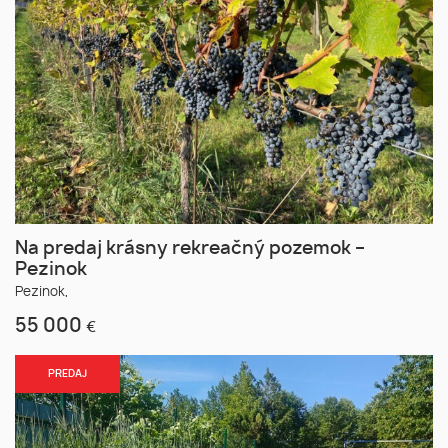
Na predaj krásny rekreačný pozemok –
Pezinok
Pezinok,
55 000
€
PREDAJ