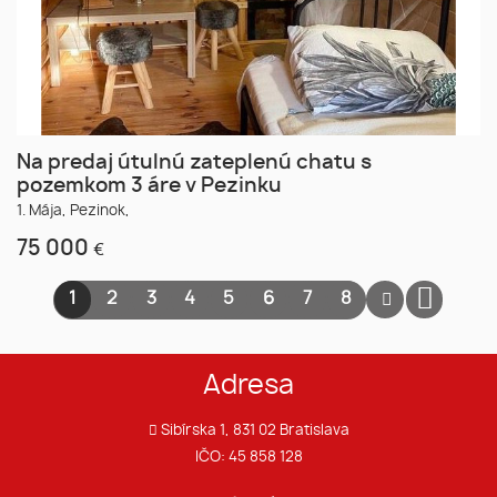
Na predaj útulnú zateplenú chatu s
pozemkom 3 áre v Pezinku
1. Mája,
Pezinok,
75 000
€
1
2
3
4
5
6
7
8
Adresa
Sibírska 1, 831 02 Bratislava
IČO: 45 858 128