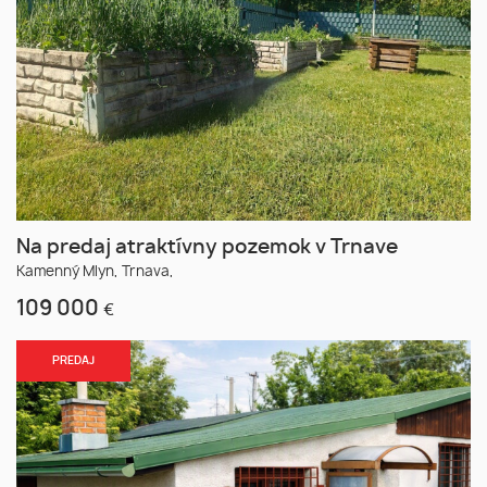
Na predaj atraktívny pozemok v Trnave
Kamenný Mlyn,
Trnava,
109 000
€
PREDAJ