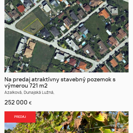
Na predaj atraktívny stavebný pozemok s
výmerou 721 m2
Azalková,
Dunajská Lužná,
252 000
€
PREDAJ