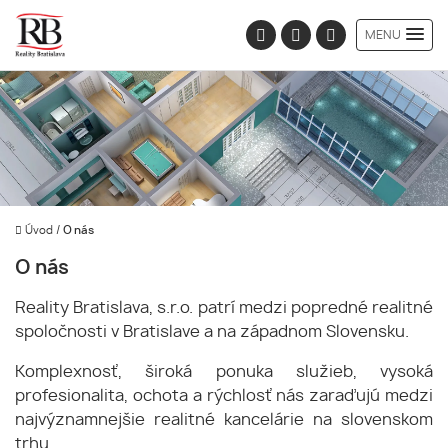
MENU
Úvod
/
O nás
O nás
Reality Bratislava, s.r.o. patrí medzi popredné realitné
spoločnosti v Bratislave a na západnom Slovensku.
Komplexnosť, široká ponuka služieb, vysoká
profesionalita, ochota a rýchlosť nás zaraďujú medzi
najvýznamnejšie realitné kancelárie na slovenskom
trhu.