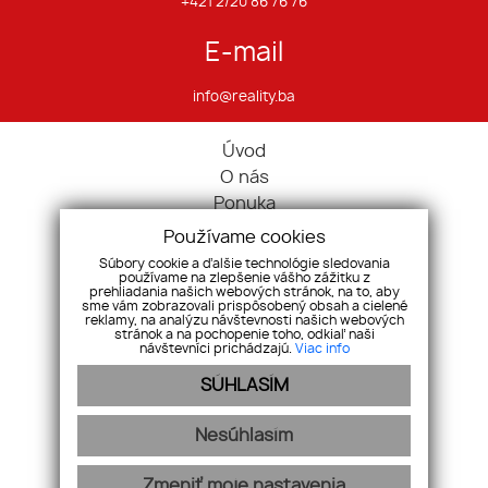
+421 2/20 86 76 76
E-mail
info@reality.ba
Úvod
O nás
Ponuka
Pravidlá cookies
Používame cookies
Ponúknite nám
Súbory cookie a ďalšie technológie sledovania
používame na zlepšenie vášho zážitku z
Služby
prehliadania našich webových stránok, na to, aby
Kontakt
sme vám zobrazovali prispôsobený obsah a cielené
reklamy, na analýzu návštevnosti našich webových
Ochrana osobných údajov
stránok a na pochopenie toho, odkiaľ naši
návštevníci prichádzajú.
Viac info
Domy
SÚHLASÍM
Pozemky
Komerčné nehnuteľnosti
Nesúhlasím
Zmeniť moje nastavenia