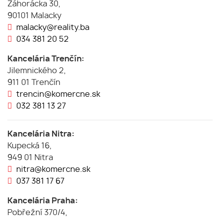
Záhorácka 30,
90101 Malacky
malacky@reality.ba
034 381 20 52
Kancelária Trenčín:
Jilemnického 2,
911 01 Trenčín
trencin@komercne.sk
032 381 13 27
Kancelária Nitra:
Kupecká 16,
949 01 Nitra
nitra@komercne.sk
037 381 17 67
Kancelária Praha:
Pobřežní 370/4,