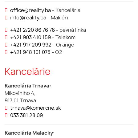
office@reality.ba
- Kancelária
info@reality.ba
- Makléri
+421 2/20 86 76 76
- pevná linka
+421 903 410 159
- Telekom
+421 917 209 992
- Orange
+421 948 101 075
- O2
Kancelárie
Kancelária Trnava:
Mikovíniho 4,
917 01 Trnava
trnava@komercne.sk
033 381 28 09
Kancelária Malacky: