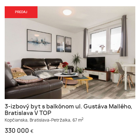
PREDAJ
3-izbový byt s balkónom ul. Gustáva Mallého,
Bratislava V TOP
2
Kopčianska,
Bratislava-Petržalka,
67 m
330 000
€