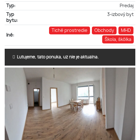
Typ:
Predaj
Typ
3-izbový byt
bytu:
Tiché prostredie
Obchody
MHD
Iné:
Škola, škôlka
Ľutujeme, táto ponuka, už nie je aktuálna.