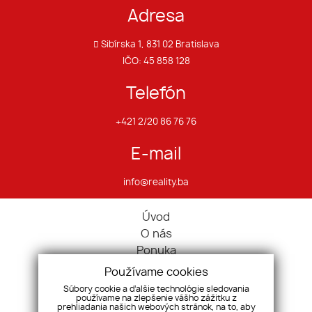
Adresa
Sibírska 1, 831 02 Bratislava
IČO: 45 858 128
Telefón
+421 2/20 86 76 76
E-mail
info@reality.ba
Úvod
O nás
Ponuka
Pravidlá cookies
Používame cookies
Ponúknite nám
Súbory cookie a ďalšie technológie sledovania
používame na zlepšenie vášho zážitku z
Služby
prehliadania našich webových stránok, na to, aby