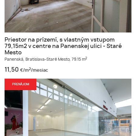
Priestor na prízemí, s vlastným vstupom
79,15m2 v centre na Panenskej ulici - Staré
Mesto
2
Panenská,
Bratislava-Staré Mesto,
79.15 m
11,50
2
€/m
/mesiac
PRENÁJOM