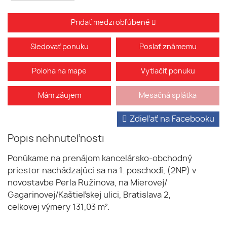
Pridať medzi obľúbené
Sledovať ponuku
Poslať známemu
Poloha na mape
Vytlačiť ponuku
Mám záujem
Mesačná splátka
Zdieľať na Facebooku
Popis nehnuteľnosti
Ponúkame na prenájom kancelársko-obchodný
priestor nachádzajúci sa na 1. poschodí, (2NP) v
novostavbe Perla Ružinova, na Mierovej/
Gagarinovej/Kaštieľskej ulici, Bratislava 2,
celkovej výmery 131,03 m².