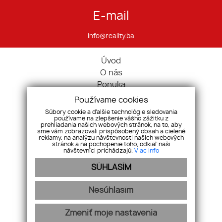
E-mail
info@reality.ba
Úvod
O nás
Ponuka
Pravidlá cookies
Používame cookies
Ponúknite nám
Súbory cookie a ďalšie technológie sledovania
používame na zlepšenie vášho zážitku z
Služby
prehliadania našich webových stránok, na to, aby
Kontakt
sme vám zobrazovali prispôsobený obsah a cielené
reklamy, na analýzu návštevnosti našich webových
Ochrana osobných údajov
stránok a na pochopenie toho, odkiaľ naši
návštevníci prichádzajú.
Viac info
Domy
SÚHLASÍM
Pozemky
Komerčné nehnuteľnosti
Nesúhlasím
Zmeniť moje nastavenia
webex.digital
-
REALVIA.sk