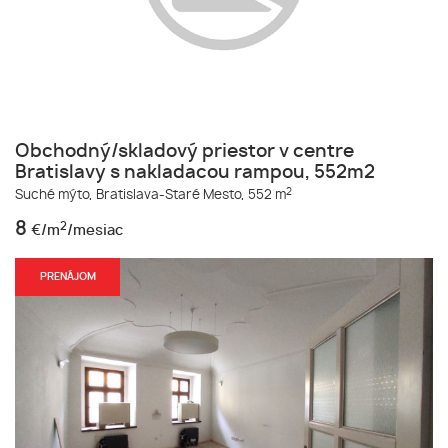
Obchodný/skladový priestor v centre
Bratislavy s nakladacou rampou, 552m2
2
Suché mýto,
Bratislava-Staré Mesto,
552 m
8
2
€/m
/mesiac
PRENÁJOM