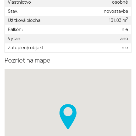
Vlastníctvo:
osobné
Stav:
novostavba
2
Úžitková plocha:
131.03 m
Balkón:
nie
Výťah:
áno
Zateplený objekt:
nie
Pozrieť na mape