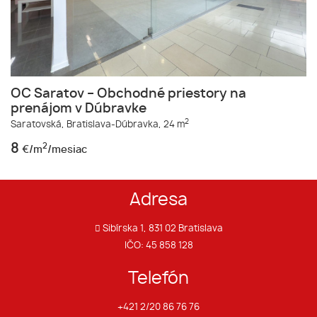
OC Saratov – Obchodné priestory na
prenájom v Dúbravke
2
Saratovská,
Bratislava-Dúbravka,
24 m
8
2
€/m
/mesiac
Adresa
Sibírska 1, 831 02 Bratislava
IČO: 45 858 128
Telefón
+421 2/20 86 76 76