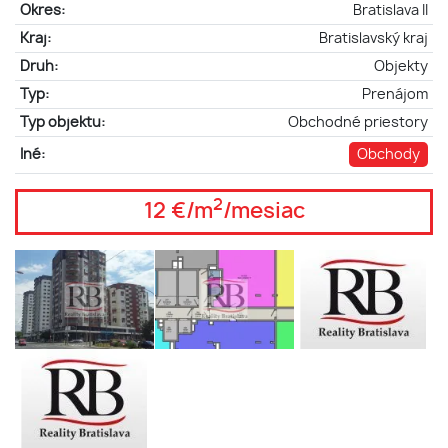
Okres:
Bratislava II
Kraj:
Bratislavský kraj
Druh:
Objekty
Typ:
Prenájom
Typ objektu:
Obchodné priestory
Iné:
Obchody
2
12 €/m
/mesiac