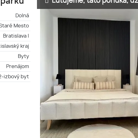
Ľutujeme, táto ponuka, už 
 parku
Dolná
-Staré Mesto
Bratislava I
islavský kraj
Byty
Prenájom
2-izbový byt