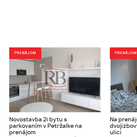
PRENÁJOM
PRENÁJOM
Novostavba 2i bytu s
Na prenáj
parkovaním v Petržalke na
dvojizbov
prenájom
ulici