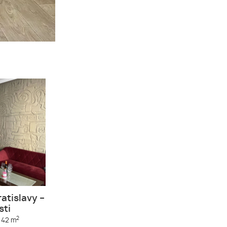
ratislavy –
sti
2
42 m