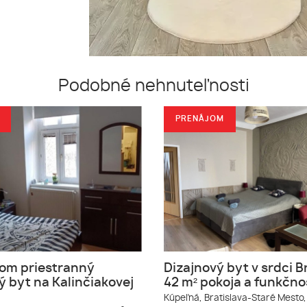
Podobné nehnuteľnosti
PRENÁJOM
om priestranný
Dizajnový byt v srdci B
ý byt na Kalinčiakovej
42 m² pokoja a funkčno
Kúpeľná,
Bratislava-Staré Mesto,