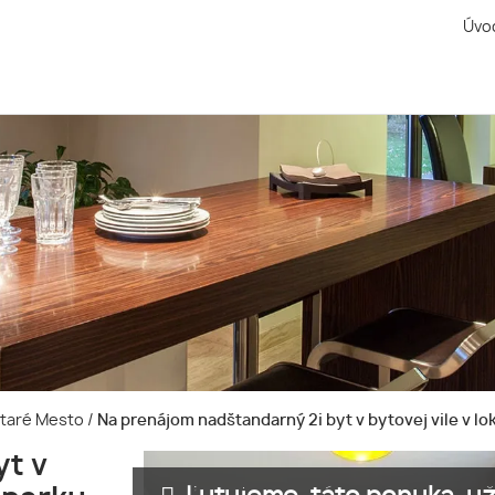
Úvo
-Staré Mesto
/
Na prenájom nadštandarný 2i byt v bytovej vile v lo
yt v