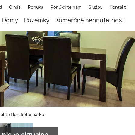
d
O nás
Ponuka
Ponúknite nám
Služby
Kontakt
Domy
Pozemky
Komerčné nehnuteľnosti
kalite Horského parku