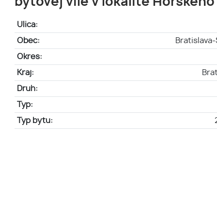
bytovej vile v lokalite Horského
Ulica:
Obec:
Bratislava
Okres:
Kraj:
Brat
Druh:
Typ:
Typ bytu: