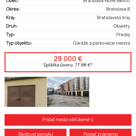
Obec:
Bratislava-Nové Mesto
Okres:
Bratislava III
Kraj:
Bratislavský kraj
Druh:
Objekty
Typ:
Predaj
Typ objektu:
Garáže a parkovacie miesta
29 000 €
Splátka úveru:
77.86 €
*
Pridať medzi obľúbené
Sledovať ponuku
Poslať známemu