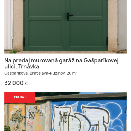
Na predaj murovaná garáž na Gašparíkovej
ulici, Trnávka
2
Gašparíkova,
Bratislava-Ružinov,
20 m
32 000
€
PREDAJ