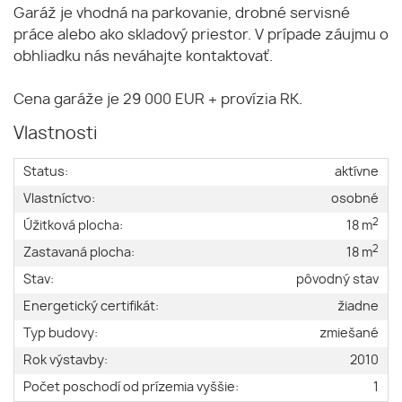
Garáž je vhodná na parkovanie, drobné servisné
práce alebo ako skladový priestor. V prípade záujmu o
obhliadku nás neváhajte kontaktovať.
Cena garáže je 29 000 EUR + provízia RK.
Vlastnosti
Status:
aktívne
Vlastníctvo:
osobné
2
Úžitková plocha:
18 m
2
Zastavaná plocha:
18 m
Stav:
pôvodný stav
Energetický certifikát:
žiadne
Typ budovy:
zmiešané
Rok výstavby:
2010
Počet poschodí od prízemia vyššie:
1