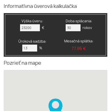
Informatívna úverová kalkulačka
Výška úveru:
Doba splácania:
€
rokov
Mesačná splátka:
Úroková sadzba:
%
77.86 €
Pozrieť na mape