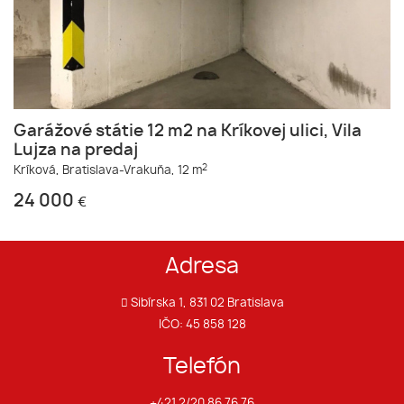
Garážové státie 12 m2 na Kríkovej ulici, Vila
Lujza na predaj
2
Kríková,
Bratislava-Vrakuňa,
12 m
24 000
€
Adresa
Sibírska 1, 831 02 Bratislava
IČO: 45 858 128
Telefón
+421 2/20 86 76 76