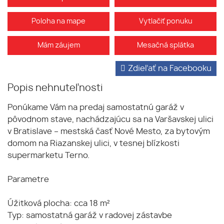
Poloha na mape
Vytlačiť ponuku
Mám záujem
Mesačná splátka
Zdieľať na Facebooku
Popis nehnuteľnosti
Ponúkame Vám na predaj samostatnú garáž v
pôvodnom stave, nachádzajúcu sa na Varšavskej ulici
v Bratislave – mestská časť Nové Mesto, za bytovým
domom na Riazanskej ulici, v tesnej blízkosti
supermarketu Terno.
Parametre
Úžitková plocha: cca 18 m²
Typ: samostatná garáž v radovej zástavbe