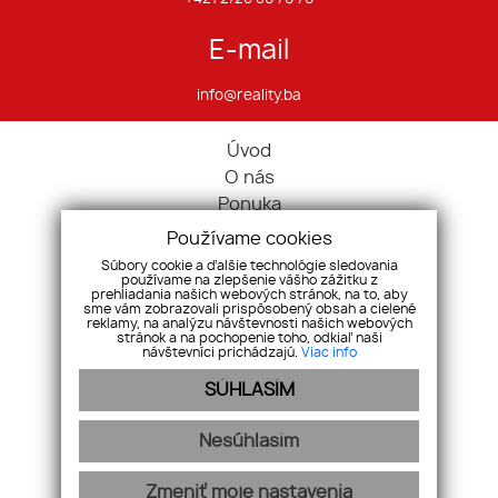
E-mail
info@reality.ba
Úvod
O nás
Ponuka
Pravidlá cookies
Používame cookies
Ponúknite nám
Súbory cookie a ďalšie technológie sledovania
používame na zlepšenie vášho zážitku z
Služby
prehliadania našich webových stránok, na to, aby
sme vám zobrazovali prispôsobený obsah a cielené
Kontakt
reklamy, na analýzu návštevnosti našich webových
Ochrana osobných údajov
stránok a na pochopenie toho, odkiaľ naši
návštevníci prichádzajú.
Viac info
Domy
SÚHLASÍM
Pozemky
Komerčné nehnuteľnosti
Nesúhlasím
Zmeniť moje nastavenia