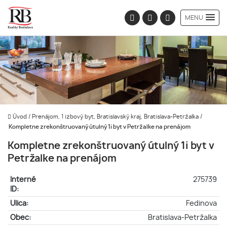
MENU
Úvod
/
Prenájom, 1 izbový byt, Bratislavský kraj, Bratislava-Petržalka
/
Kompletne zrekonštruovaný útulný 1i byt v Petržalke na prenájom
Kompletne zrekonštruovaný útulný 1i byt v
Petržalke na prenájom
Interné
275739
ID:
Ulica:
Fedinova
Obec:
Bratislava-Petržalka