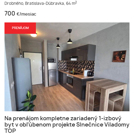
2
Drobného,
Bratislava-Dúbravka,
64 m
700
€/mesiac
PRENÁJOM
Na prenájom kompletne zariadený 1-izbový
byt v obľúbenom projekte Slnečnice Viladomy
TOP