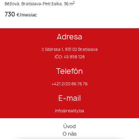
2
Béžová,
Bratislava-Petržalka,
36 m
730
€/mesiac
Adresa
Sibírska 1, 831 02 Bratislava
IČO: 45 858 128
Telefón
+421 2/20 86 76 76
E-mail
info@reality.ba
Úvod
O nás