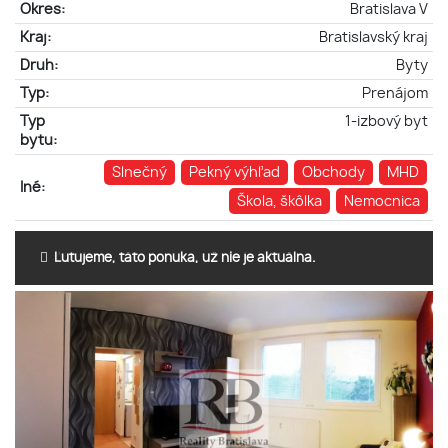
Okres:
Bratislava V
Kraj:
Bratislavský kraj
Druh:
Byty
Typ:
Prenájom
Typ
1-izbový byt
bytu:
Slnečný
Pekný výhľad
Obchody
MHD
Iné:
Škola, škôlka
Nemocnica
Ľutujeme, táto ponuka, už nie je aktuálna.