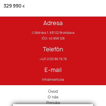
329 990
€
Adresa
Sibírska 1, 831 02 Bratislava
IČO: 45 858 128
Telefón
+421 2/20 86 76 76
E-mail
info@reality.ba
Úvod
O nás
Ponuka