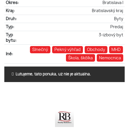
Okres:
Bratislava I
Kraj:
Bratislavský kraj
Druh:
Byty
Typ:
Predaj
Typ
3-izbový byt
bytu:
Slnečný
Pekný výhľad
Obchody
MHD
Iné:
Škola, škôlka
Nemocnica
Ľutujeme, táto ponuka, už nie je aktuálna.