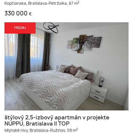
2
Kopčianska,
Bratislava-Petržalka,
67 m
330 000
€
PREDAJ
štýlový 2,5-izbový apartmán v projekte
NUPPU, Bratislava II TOP
2
Mlynské nivy,
Bratislava-Ružinov,
59 m