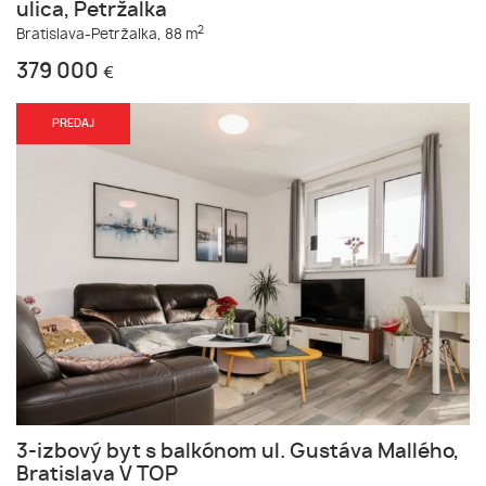
ulica, Petržalka
2
Bratislava-Petržalka,
88 m
379 000
€
PREDAJ
3-izbový byt s balkónom ul. Gustáva Mallého,
Bratislava V TOP