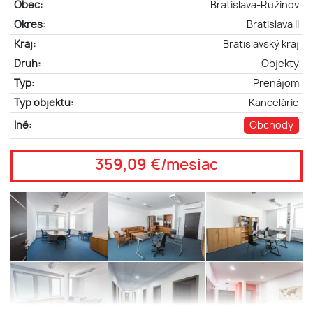
Obec:
Bratislava-Ružinov
Okres:
Bratislava II
Kraj:
Bratislavský kraj
Druh:
Objekty
Typ:
Prenájom
Typ objektu:
Kancelárie
Iné:
Obchody
359,09 €/mesiac