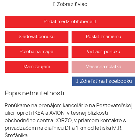
Zobraziť viac
Pridať medzi obľúbené
Sledovať ponuku
Poslať známemu
Poloha na mape
Vytlačiť ponuku
Mám záujem
Mesačná splátka
Zdieľať na Facebooku
Popis nehnuteľnosti
Ponúkame na prenájom kancelárie na Pestovateľskej
ulici, oproti IKEA a AVION, v tesnej blízkosti
obchodného centra KORZO, v priamom kontakte s
privádzačom na diaľnicu D1 a 1 km od letiska M.R.
Štefánika.