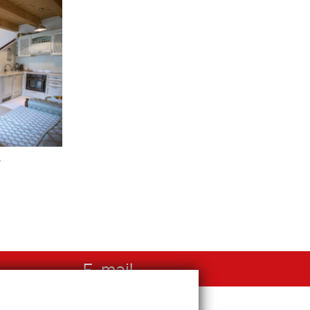
v
E-mail
info@reality.ba