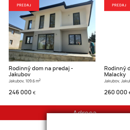
PREDAJ
PREDAJ
Rodinný dom na predaj -
Rodinný d
Jakubov
Malacky
2
Jakubov,
109.6 m
Jakubov,
Jaku
246 000
260 000
€
Adresa
Sibírska 1, 831 02 Bratislava