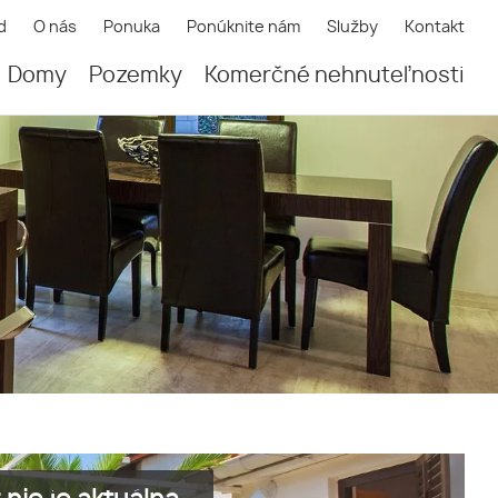
d
O nás
Ponuka
Ponúknite nám
Služby
Kontakt
Domy
Pozemky
Komerčné nehnuteľnosti