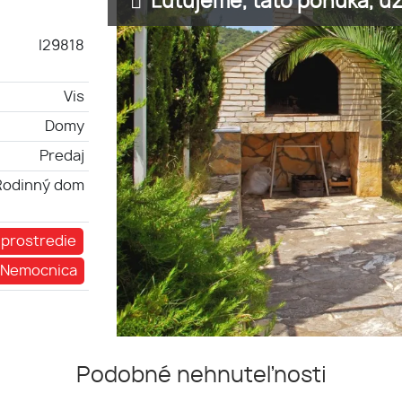
Ľutujeme, táto ponuka, už 
I29818
Vis
Domy
Predaj
Rodinný dom
 prostredie
Nemocnica
Podobné nehnuteľnosti