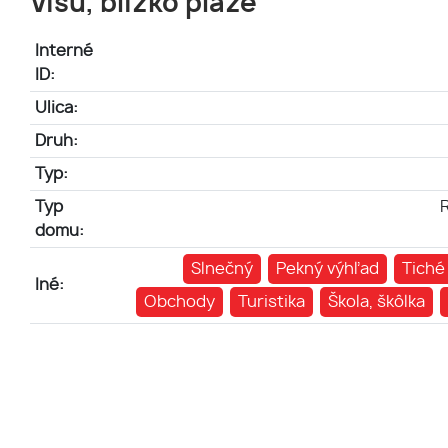
Visu, blízko pláže
Interné
ID:
Ulica:
Druh:
Typ:
Typ
domu:
Slnečný
Pekný výhľad
Tiché
Iné:
Obchody
Turistika
Škola, škôlka