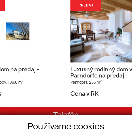
PREDAJ
om na predaj -
Luxusný rodinný dom 
Parndorfe na predaj
2
2
bov,
109.6 m
Parndorf,
253 m
Cena v RK
€
Telefón
Používame cookies
+421 2/20 86 76 76