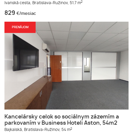
2
Ivanská cesta,
Bratislava-Ružinov,
51.7 m
829
€/mesiac
PRENÁJOM
Kancelársky celok so sociálnym zázemím a
parkovaním v Business Hoteli Aston, 54m2
2
Bajkalská,
Bratislava-Ružinov,
54 m