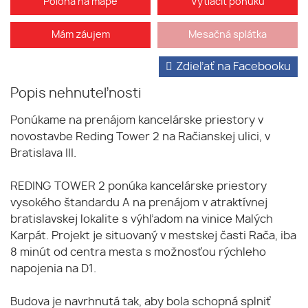
Poloha na mape
Vytlačiť ponuku
Mám záujem
Mesačná splátka
Zdieľať na Facebooku
Popis nehnuteľnosti
Ponúkame na prenájom kancelárske priestory v
novostavbe Reding Tower 2 na Račianskej ulici, v
Bratislava III.
REDING TOWER 2 ponúka kancelárske priestory
vysokého štandardu A na prenájom v atraktívnej
bratislavskej lokalite s výhľadom na vinice Malých
Karpát. Projekt je situovaný v mestskej časti Rača, iba
8 minút od centra mesta s možnosťou rýchleho
napojenia na D1.
Budova je navrhnutá tak, aby bola schopná splniť