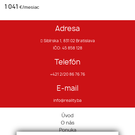
1 041
€/mesiac
Adresa
Sibírska 1, 831 02 Bratislava
IČO: 45 858 128
Telefón
+421 2/20 86 76 76
E-mail
info@reality.ba
Úvod
O nás
Ponuka