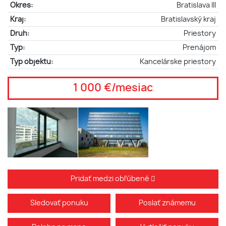
Okres:
Bratislava III
Kraj:
Bratislavský kraj
Druh:
Priestory
Typ:
Prenájom
Typ objektu:
Kancelárske priestory
1 000 €/mesiac
Pridať medzi obľúbené
Sledovať ponuku
Poslať známemu