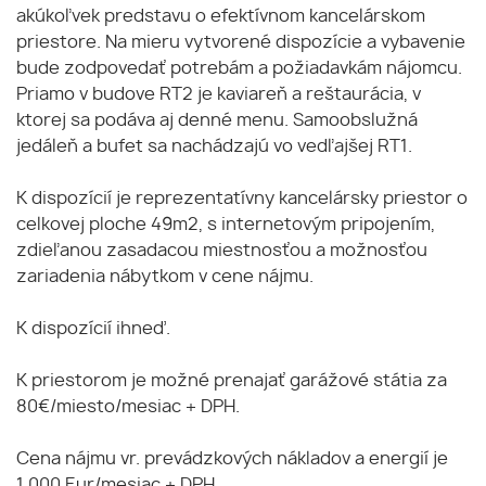
akúkoľvek predstavu o efektívnom kancelárskom
priestore. Na mieru vytvorené dispozície a vybavenie
bude zodpovedať potrebám a požiadavkám nájomcu.
Priamo v budove RT2 je kaviareň a reštaurácia, v
ktorej sa podáva aj denné menu. Samoobslužná
jedáleň a bufet sa nachádzajú vo vedľajšej RT1.
K dispozícií je reprezentatívny kancelársky priestor o
celkovej ploche 49m2, s internetovým pripojením,
zdieľanou zasadacou miestnosťou a možnosťou
zariadenia nábytkom v cene nájmu.
K dispozícií ihneď.
K priestorom je možné prenajať garážové státia za
80€/miesto/mesiac + DPH.
Cena nájmu vr. prevádzkových nákladov a energií je
1.000 Eur/mesiac + DPH.