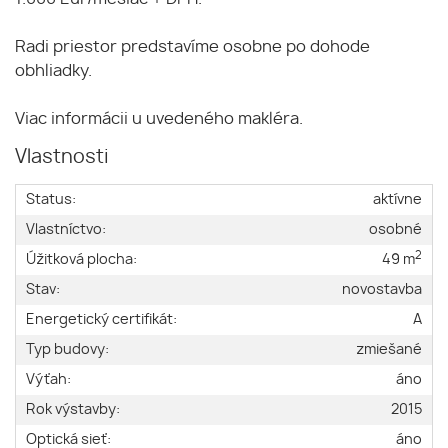
Radi priestor predstavíme osobne po dohode
obhliadky.
Viac informácii u uvedeného makléra.
Vlastnosti
Status:
aktívne
Vlastníctvo:
osobné
2
Úžitková plocha:
49 m
Stav:
novostavba
Energetický certifikát:
A
Typ budovy:
zmiešané
Výťah:
áno
Rok výstavby:
2015
Optická sieť:
áno