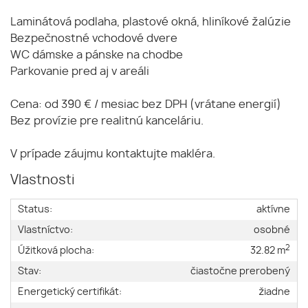
Laminátová podlaha, plastové okná, hliníkové žalúzie
Bezpečnostné vchodové dvere
WC dámske a pánske na chodbe
Parkovanie pred aj v areáli
Cena: od 390 € / mesiac bez DPH (vrátane energií)
Bez provízie pre realitnú kanceláriu.
V prípade záujmu kontaktujte makléra.
Vlastnosti
Status:
aktívne
Vlastníctvo:
osobné
2
Úžitková plocha:
32.82 m
Stav:
čiastočne prerobený
Energetický certifikát:
žiadne