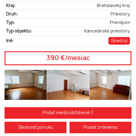
Kraj:
Bratislavský kraj
Druh:
Priestory
Typ:
Prenájom
Typ objektu:
Kancelárske priestory
Iné:
Slnečný
390 €/mesiac
Pridať medzi obľúbené
Sledovať ponuku
Poslať známemu