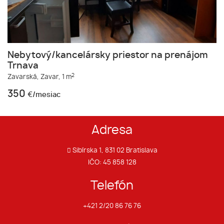
Nebytový/kancelársky priestor na prenájom
Trnava
2
Zavarská,
Zavar,
1 m
350
€/mesiac
Adresa
Sibírska 1, 831 02 Bratislava
IČO: 45 858 128
Telefón
+421 2/20 86 76 76