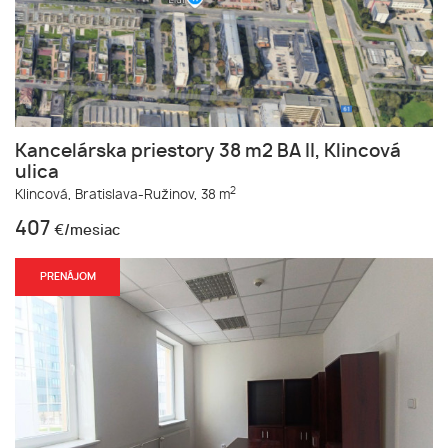
Kancelárska priestory 38 m2 BA II, Klincová
ulica
2
Klincová,
Bratislava-Ružinov,
38 m
407
€/mesiac
PRENÁJOM