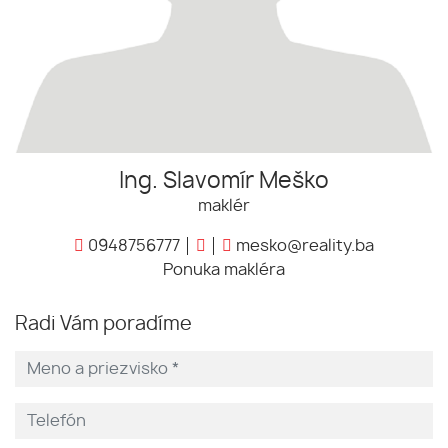
Ing. Slavomír Meško
maklér
0948756777
mesko@reality.ba
Ponuka makléra
Radi Vám poradíme