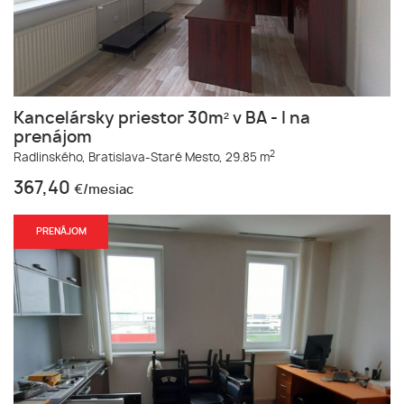
Kancelársky priestor 30m² v BA - I na
prenájom
2
Radlinského,
Bratislava-Staré Mesto,
29.85 m
367,40
€/mesiac
PRENÁJOM