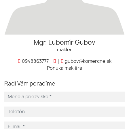
Mgr. Ľubomír Gubov
maklér
0948863777
gubov@komercne.sk
Ponuka makléra
Radi Vám poradíme