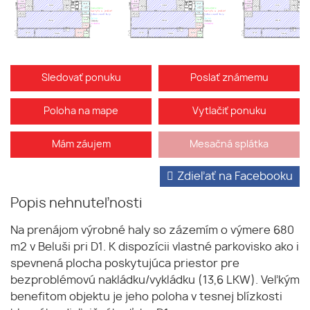
Sledovať ponuku
Poslať známemu
Poloha na mape
Vytlačiť ponuku
Mám záujem
Mesačná splátka
Zdieľať na Facebooku
Popis nehnuteľnosti
Na prenájom výrobné haly so zázemím o výmere 680
m2 v Beluši pri D1. K dispozícii vlastné parkovisko ako i
spevnená plocha poskytujúca priestor pre
bezproblémovú nakládku/vykládku (13,6 LKW). Veľkým
benefitom objektu je jeho poloha v tesnej blízkosti