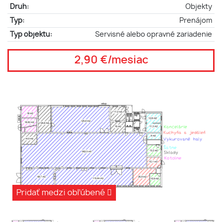
Druh:
Objekty
Typ:
Prenájom
Typ objektu:
Servisné alebo opravné zariadenie
2,90 €/mesiac
Pridať medzi obľúbené