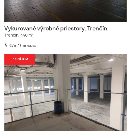
Vykurované výrobné priestory, Trenčín
2
Trenčín,
440 m
4
2
€/m
/mesiac
PRENÁJOM