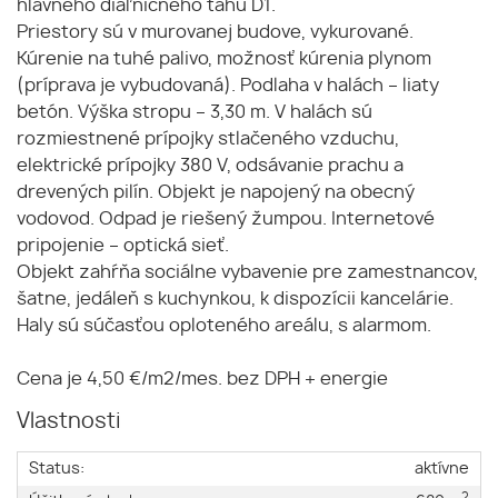
hlavného diaľničného ťahu D1.
Priestory sú v murovanej budove, vykurované.
Kúrenie na tuhé palivo, možnosť kúrenia plynom
(príprava je vybudovaná). Podlaha v halách – liaty
betón. Výška stropu – 3,30 m. V halách sú
rozmiestnené prípojky stlačeného vzduchu,
elektrické prípojky 380 V, odsávanie prachu a
drevených pilín. Objekt je napojený na obecný
vodovod. Odpad je riešený žumpou. Internetové
pripojenie – optická sieť.
Objekt zahŕňa sociálne vybavenie pre zamestnancov,
šatne, jedáleň s kuchynkou, k dispozícii kancelárie.
Haly sú súčasťou oploteného areálu, s alarmom.
Cena je 4,50 €/m2/mes. bez DPH + energie
Vlastnosti
Status:
aktívne
2