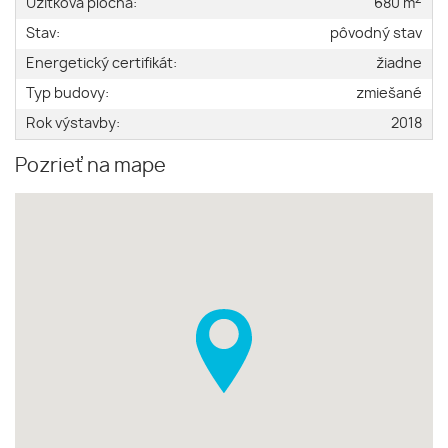
Úžitková plocha:
680 m
Stav:
pôvodný stav
Energetický certifikát:
žiadne
Typ budovy:
zmiešané
Rok výstavby:
2018
Pozrieť na mape