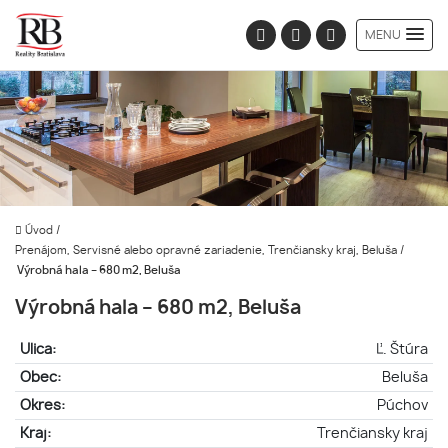
MENU
Úvod
/
Prenájom, Servisné alebo opravné zariadenie, Trenčiansky kraj, Beluša
/
Výrobná hala – 680 m2, Beluša
Výrobná hala – 680 m2, Beluša
Ulica:
Ľ. Štúra
Obec:
Beluša
Okres:
Púchov
Kraj:
Trenčiansky kraj