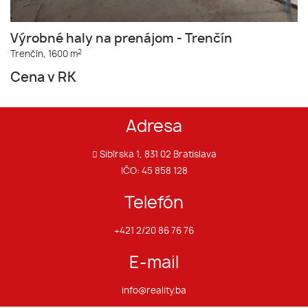
Výrobné haly na prenájom - Trenčín
2
Trenčín,
1600 m
Cena v RK
Adresa
Sibírska 1, 831 02 Bratislava
IČO: 45 858 128
Telefón
+421 2/20 86 76 76
E-mail
info@reality.ba