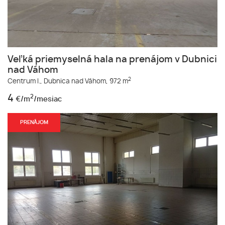
Veľká priemyselná hala na prenájom v Dubnici
nad Váhom
2
Centrum I.,
Dubnica nad Váhom,
972 m
4
2
€/m
/mesiac
PRENÁJOM