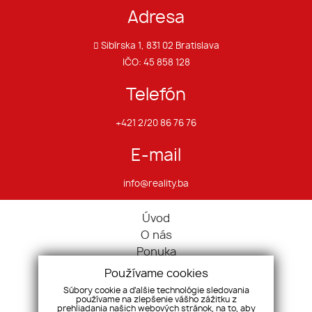
Adresa
Sibírska 1, 831 02 Bratislava
IČO: 45 858 128
Telefón
+421 2/20 86 76 76
E-mail
info@reality.ba
Úvod
O nás
Ponuka
Pravidlá cookies
Používame cookies
Ponúknite nám
Súbory cookie a ďalšie technológie sledovania
používame na zlepšenie vášho zážitku z
Služby
prehliadania našich webových stránok, na to, aby