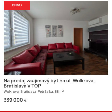
PREDAJ
Na predaj zaujímavý byt na ul. Wolkrova,
Bratislava V TOP
2
Wolkrova,
Bratislava-Petržalka,
88 m
339 000
€