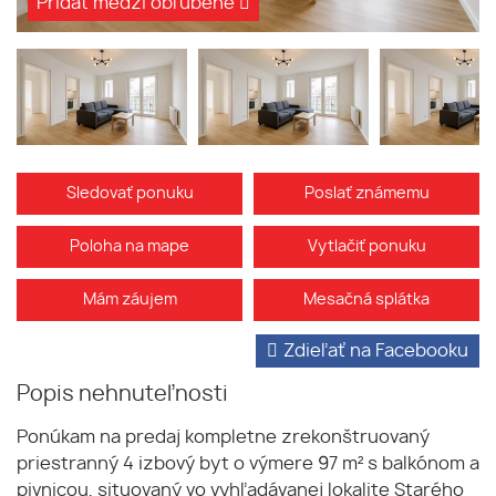
Pridať medzi obľúbené
Sledovať ponuku
Poslať známemu
Poloha na mape
Vytlačiť ponuku
Mám záujem
Mesačná splátka
Zdieľať na Facebooku
Popis nehnuteľnosti
Ponúkam na predaj kompletne zrekonštruovaný
priestranný 4 izbový byt o výmere 97 m² s balkónom a
pivnicou, situovaný vo vyhľadávanej lokalite Starého