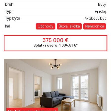
Druh:
Byty
Typ:
Predaj
Typ bytu:
4-izbový byt
Iné:
Obchody
Škola, škôlka
Nemocnica
375 000 €
Splátka úveru:
1 006.81 €
*