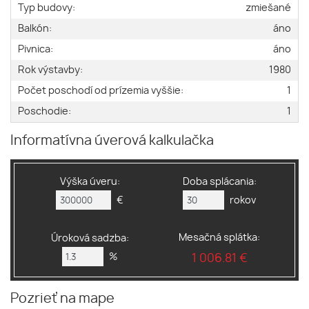
Typ budovy:
zmiešané
Balkón:
áno
Pivnica:
áno
Rok výstavby:
1980
Počet poschodí od prízemia vyššie:
1
Poschodie:
1
Informatívna úverová kalkulačka
Výška úveru:
Doba splácania:
€
rokov
Mesačná splátka:
Úroková sadzba:
%
1 006.81 €
Pozrieť na mape