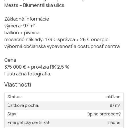
Mesta – Blumentálska ulica.
Základné informácie
výmera: 97 m²
balkón + pivnica
mesačné náklady: 173 € správca + 26 € energie
výborná občianska vybavenosť a dostupnosť centra
Cena
375 000 € + provízia RK 2,5 %
Ilustračná fotografia.
Vlastnosti
Status:
aktívne
2
Úžitková plocha:
97 m
Stav:
úplne prerobený
Energetický certifikát:
žiadne