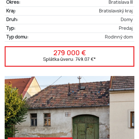
Okres:
Bratislava III
Kraj:
Bratislavský kraj
Druh:
Domy
Typ:
Predaj
Typ domu:
Rodinný dom
279 000 €
Splátka úveru:
749.07 €
*