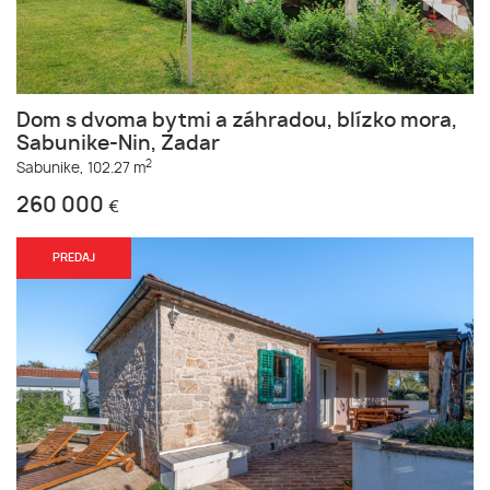
Dom s dvoma bytmi a záhradou, blízko mora,
Sabunike-Nin, Zadar
2
Sabunike,
102.27 m
260 000
€
PREDAJ