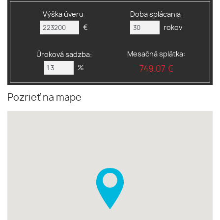
Výška úveru:
Doba splácania:
€
rokov
Mesačná splátka:
Úroková sadzba:
%
749.07 €
Pozrieť na mape