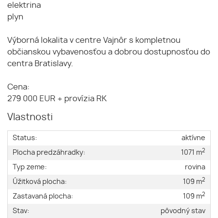
elektrina
plyn
Výborná lokalita v centre Vajnôr s kompletnou
občianskou vybavenosťou a dobrou dostupnosťou do
centra Bratislavy.
Cena:
279 000 EUR + provízia RK
Vlastnosti
Status:
aktívne
2
Plocha predzáhradky:
1071 m
Typ zeme:
rovina
2
Úžitková plocha:
109 m
2
Zastavaná plocha:
109 m
Stav:
pôvodný stav