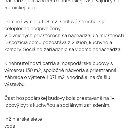
nachádzajúci sa v centre mestskej časti Vajnory na
Roľníckej ulici.
Dom má výmeru 109 m2, sedlovú strechu a je
celoplošne podpivničený.
V pivničných priestoroch sa nachádzajú 4 miestnosti.
Dispozícia domu pozostáva z 2 izieb, kuchyne a
komory. Sociálne zariadenie sa v dome nenachádza.
K nehnuteľnosti patria aj hospodárske budovy s
výmerou 130 m2, spoločné nádvoria a priestranná
záhrada o výmere 1 071 m2, vhodná aj na ďalšiu
výstavbu.
Časť hospodárskej budovy bola prestavaná na 1-
izbový byt s kuchyňou a sociálnym zariadením.
Inžinierske siete:
voda