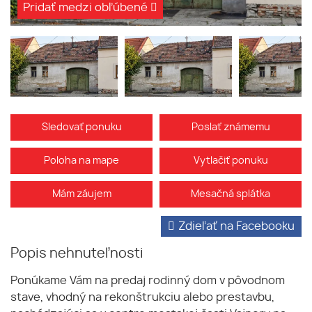
Pridať medzi obľúbené
Sledovať ponuku
Poslať známemu
Poloha na mape
Vytlačiť ponuku
Mám záujem
Mesačná splátka
Zdieľať na Facebooku
Popis nehnuteľnosti
Ponúkame Vám na predaj rodinný dom v pôvodnom
stave, vhodný na rekonštrukciu alebo prestavbu,