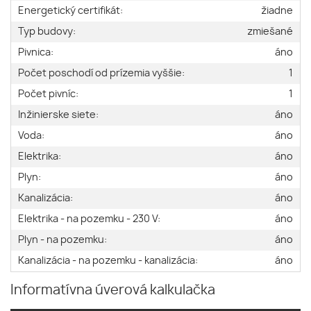
Energetický certifikát:
žiadne
Typ budovy:
zmiešané
Pivnica:
áno
Počet poschodí od prízemia vyššie:
1
Počet pivníc:
1
Inžinierske siete:
áno
Voda:
áno
Elektrika:
áno
Plyn:
áno
Kanalizácia:
áno
Elektrika - na pozemku - 230 V:
áno
Plyn - na pozemku:
áno
Kanalizácia - na pozemku - kanalizácia:
áno
Informatívna úverová kalkulačka