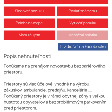
Sledovať ponuku
Poslať známemu
Poloha na mape
Vytlačiť ponuku
Mám záujem
Mesačná splátka
Zdieľať na Facebooku
Popis nehnuteľnosti
Ponúkame na prenájom novostavbu bezbariérového
priestoru.
Priestory sú viac účelové, vhodné na výrobu
zákuskov, ambulancie, predajňu, kancelárie ....
Ponúkaný priestory je v rámci obytnej zóny s veľkou
hustotou obyvateľov a bezproblémovým parkovaním
pred priestorom.