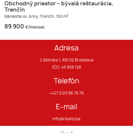
Obchodný priestor – bývalá reštaurácia,
Trenčín
2
Námestie sv. Anny,
Trenčín,
150 m
89 900
€/mesiac
Adresa
Sibírska 1, 831 02 Bratislava
IČO: 45 858 128
Telefón
+421 2/20 86 76 76
E-mail
info@reality.ba