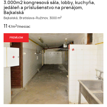
3.000m2 kongresová sála, lobby, kuchyňa,
jedáleň a príslušenstvo na prenájom,
Bajkalská
2
Bajkalská,
Bratislava-Ružinov,
3000 m
11
2
€/m
/mesiac
PRENÁJOM