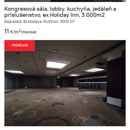
Kongresová sála, lobby, kuchyňa, jedáleň a
príslušenstvo, ex Holiday Inn, 3.000m2
2
Bajkalská,
Bratislava-Ružinov,
3000 m
11
2
€/m
/mesiac
PRENÁJOM