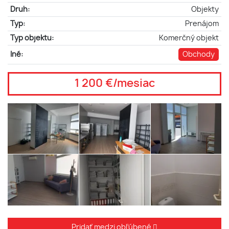
Druh:
Objekty
Typ:
Prenájom
Typ objektu:
Komerčný objekt
Iné:
Obchody
1 200 €/mesiac
Pridať medzi obľúbené