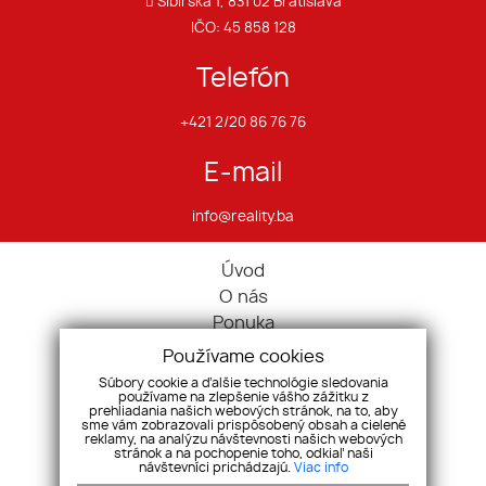
Sibírska 1, 831 02 Bratislava
IČO: 45 858 128
Telefón
+421 2/20 86 76 76
E-mail
info@reality.ba
Úvod
O nás
Ponuka
Pravidlá cookies
Používame cookies
Ponúknite nám
Súbory cookie a ďalšie technológie sledovania
používame na zlepšenie vášho zážitku z
Služby
prehliadania našich webových stránok, na to, aby
Kontakt
sme vám zobrazovali prispôsobený obsah a cielené
reklamy, na analýzu návštevnosti našich webových
Ochrana osobných údajov
stránok a na pochopenie toho, odkiaľ naši
návštevníci prichádzajú.
Viac info
Domy