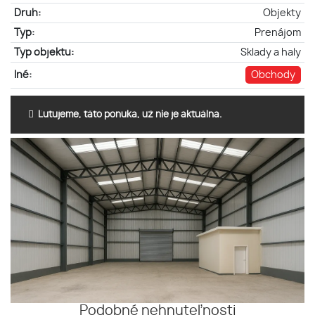
Druh:
Objekty
Typ:
Prenájom
Typ objektu:
Sklady a haly
Iné:
Obchody
Ľutujeme, táto ponuka, už nie je aktuálna.
Podobné nehnuteľnosti