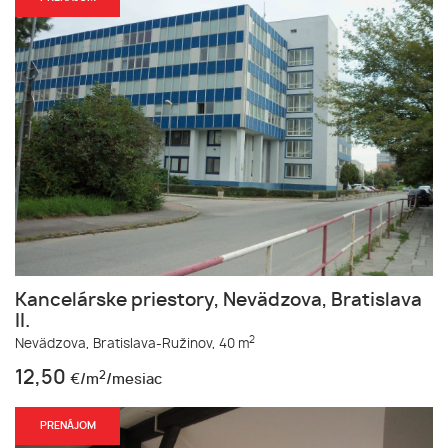
Kancelárske priestory, Nevädzova, Bratislava
II.
2
Nevädzova,
Bratislava-Ružinov,
40 m
12,50
2
€/m
/mesiac
PRENÁJOM