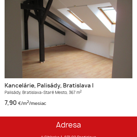
Kancelárie, Palisády, Bratislava I
2
Palisády,
Bratislava-Staré Mesto,
367 m
7,90
2
€/m
/mesiac
Adresa