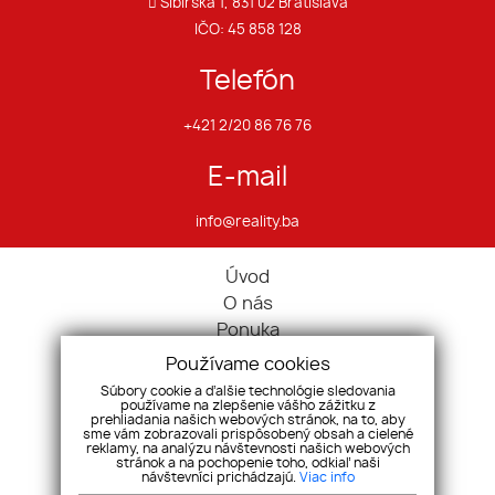
Sibírska 1, 831 02 Bratislava
IČO: 45 858 128
Telefón
+421 2/20 86 76 76
E-mail
info@reality.ba
Úvod
O nás
Ponuka
Pravidlá cookies
Používame cookies
Ponúknite nám
Súbory cookie a ďalšie technológie sledovania
používame na zlepšenie vášho zážitku z
Služby
prehliadania našich webových stránok, na to, aby
Kontakt
sme vám zobrazovali prispôsobený obsah a cielené
reklamy, na analýzu návštevnosti našich webových
Ochrana osobných údajov
stránok a na pochopenie toho, odkiaľ naši
návštevníci prichádzajú.
Viac info
Domy