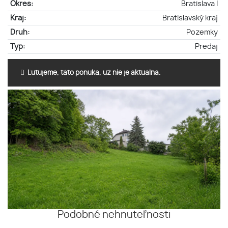
Okres:
Bratislava I
Kraj:
Bratislavský kraj
Druh:
Pozemky
Typ:
Predaj
Ľutujeme, táto ponuka, už nie je aktuálna.
Podobné nehnuteľnosti