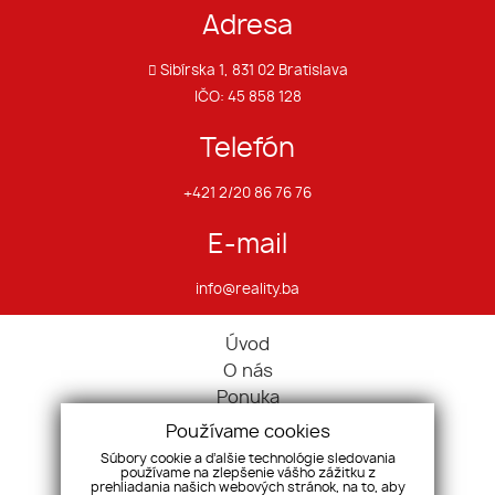
Adresa
Sibírska 1, 831 02 Bratislava
IČO: 45 858 128
Telefón
+421 2/20 86 76 76
E-mail
info@reality.ba
Úvod
O nás
Ponuka
Pravidlá cookies
Používame cookies
Ponúknite nám
Súbory cookie a ďalšie technológie sledovania
používame na zlepšenie vášho zážitku z
Služby
prehliadania našich webových stránok, na to, aby