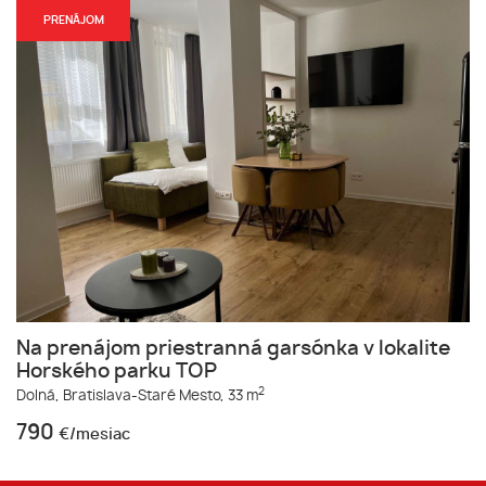
PRENÁJOM
Na prenájom priestranná garsónka v lokalite
Horského parku TOP
2
Dolná,
Bratislava-Staré Mesto,
33 m
790
€/mesiac