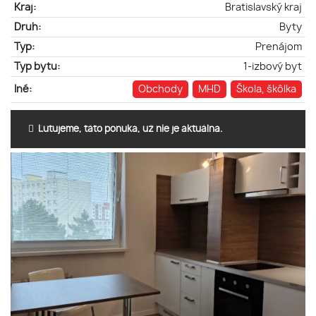
Kraj:
Bratislavský kraj
Druh:
Byty
Typ:
Prenájom
Typ bytu:
1-izbový byt
Iné:
Obchody
MHD
Škola, škôlka
Ľutujeme, táto ponuka, už nie je aktuálna.