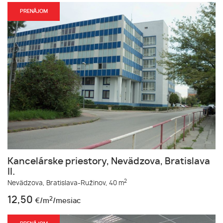
PRENÁJOM
Kancelárske priestory, Nevädzova, Bratislava
II.
2
Nevädzova,
Bratislava-Ružinov,
40 m
12,50
2
€/m
/mesiac