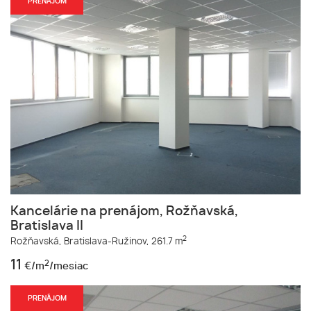
PRENÁJOM
Kancelárie na prenájom, Rožňavská,
Bratislava II
2
Rožňavská,
Bratislava-Ružinov,
261.7 m
11
2
€/m
/mesiac
PRENÁJOM