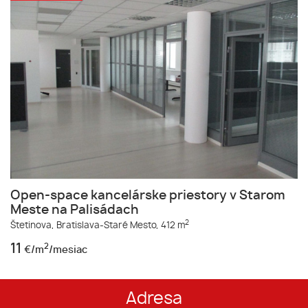
Open-space kancelárske priestory v Starom
Meste na Palisádach
2
Štetinova,
Bratislava-Staré Mesto,
412 m
11
2
€/m
/mesiac
Adresa