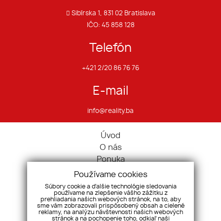
Sibírska 1, 831 02 Bratislava
IČO: 45 858 128
Telefón
+421 2/20 86 76 76
E-mail
info@reality.ba
Úvod
O nás
Ponuka
Pravidlá cookies
Používame cookies
Ponúknite nám
Súbory cookie a ďalšie technológie sledovania
používame na zlepšenie vášho zážitku z
Služby
prehliadania našich webových stránok, na to, aby
Kontakt
sme vám zobrazovali prispôsobený obsah a cielené
reklamy, na analýzu návštevnosti našich webových
Ochrana osobných údajov
stránok a na pochopenie toho, odkiaľ naši