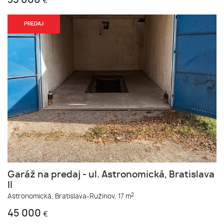
35 000
€
PREDAJ
Garáž na predaj - ul. Astronomická, Bratislava
II
2
Astronomická,
Bratislava-Ružinov,
17 m
45 000
€