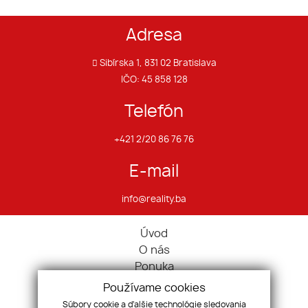
Adresa
Sibírska 1, 831 02 Bratislava
IČO: 45 858 128
Telefón
+421 2/20 86 76 76
E-mail
info@reality.ba
Úvod
O nás
Ponuka
Pravidlá cookies
Používame cookies
Ponúknite nám
Súbory cookie a ďalšie technológie sledovania