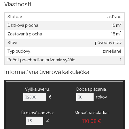
Vlastnosti
Status:
aktívne
2
Úžitková plocha:
15 m
2
Zastavaná plocha:
15 m
Stav:
pôvodný stav
Typ budovy:
zmiešané
Počet poschodí od prízemia vyššie:
1
Informatívna úverová kalkulačka
Výška úveru:
Doba splácania:
€
rokov
Mesačná splátka:
Úroková sadzba:
%
110.08 €