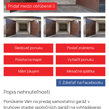
Pridať medzi obľúbené
Sledovať ponuku
Poslať známemu
Poloha na mape
Vytlačiť ponuku
Mám záujem
Mesačná splátka
Zdieľať na Facebooku
Popis nehnuteľnosti
Ponúkame Vám na predaj samostatnú garáž v
kruhovej stavbe spoločných garáží na vyhľadávanej