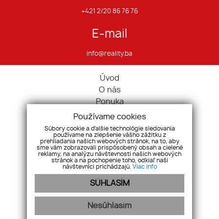
+421 2/20 86 76 76
E-mail
info@reality.ba
Úvod
O nás
Ponuka
Pravidlá cookies
Používame cookies
Ponúknite nám
Súbory cookie a ďalšie technológie sledovania
používame na zlepšenie vášho zážitku z
Služby
prehliadania našich webových stránok, na to, aby
Kontakt
sme vám zobrazovali prispôsobený obsah a cielené
reklamy, na analýzu návštevnosti našich webových
Ochrana osobných údajov
stránok a na pochopenie toho, odkiaľ naši
návštevníci prichádzajú.
Viac info
Domy
SÚHLASÍM
Pozemky
Komerčné nehnuteľnosti
Nesúhlasím