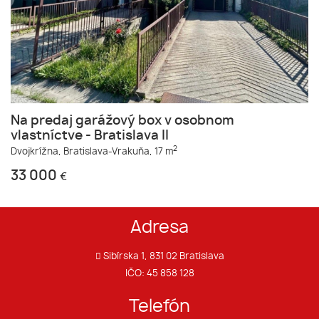
Na predaj garážový box v osobnom
vlastníctve - Bratislava II
2
Dvojkrížna,
Bratislava-Vrakuňa,
17 m
33 000
€
Adresa
Sibírska 1, 831 02 Bratislava
IČO: 45 858 128
Telefón