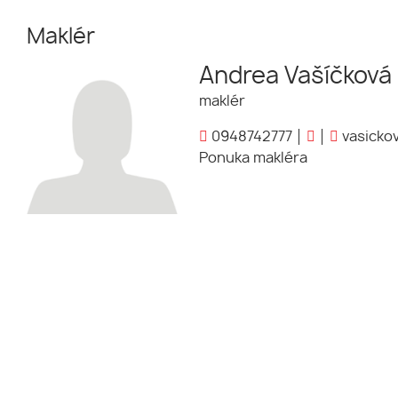
Maklér
Andrea Vašíčková
maklér
0948742777
vasickov
Ponuka makléra