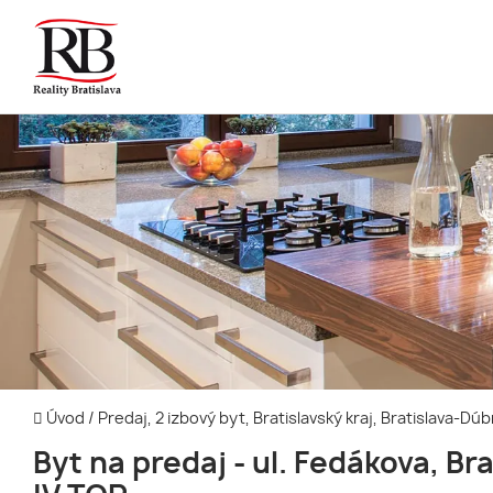
Úvod
/
Predaj, 2 izbový byt, Bratislavský kraj, Bratislava-Dú
Byt na predaj - ul. Fedákova, Br