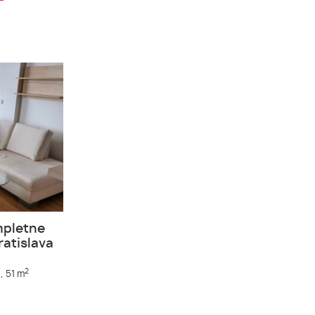
mpletne
atislava
2
,
51 m