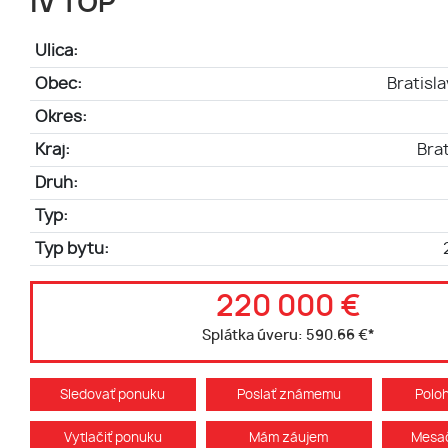
IV TOP
Ulica:
Obec:
Bratisl
Okres:
Kraj:
Brat
Druh:
Typ:
Typ bytu:
220 000 €
Splátka úveru:
590.66 €
*
Sledovať ponuku
Poslať známemu
Polo
Vytlačiť ponuku
Mám záujem
Mesač