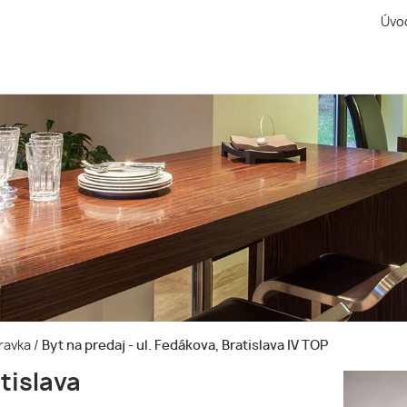
Úvo
bravka
/
Byt na predaj - ul. Fedákova, Bratislava IV TOP
atislava