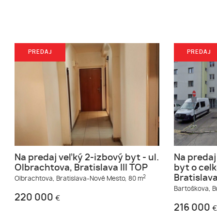
PREDAJ
PREDAJ
Na predaj veľký 2-izbový byt - ul.
Na predaj
Olbrachtova, Bratislava III TOP
byt o cel
Bratislava
2
Olbrachtova,
Bratislava-Nové Mesto,
80 m
Bartoškova,
B
220 000
€
216 000
€