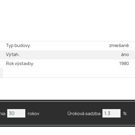
e
Typ budovy:
zmiešané
2
Výťah:
áno
v
Rok výstavby:
1980
e
ia:
rokov
Úroková sadzba:
%