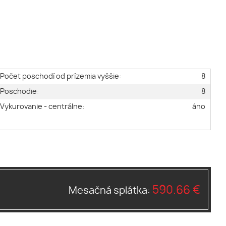
Počet poschodí od prízemia vyššie:
8
Poschodie:
8
Vykurovanie - centrálne:
áno
590.66 €
Mesačná splátka: