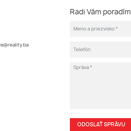
Radi Vám poradí
a@reality.ba