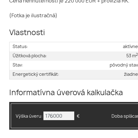
Cena nehnuteľnosti je 220 000 EUR + provízia RK.
(Fotka je ilustračná)
Vlastnosti
Status:
aktívn
Úžitková plocha:
53 m
Stav:
pôvodný sta
Energetický certifikát:
žiadn
Informatívna úverová kalkulačka
Výška úveru:
€
Doba splácan