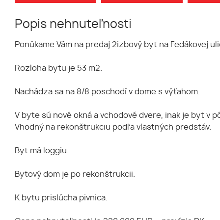
Popis nehnuteľnosti
Ponúkame Vám na predaj 2izbový byt na Fedákovej ulic
Rozloha bytu je 53 m2.
Nachádza sa na 8/8 poschodí v dome s výťahom.
V byte sú nové okná a vchodové dvere, inak je byt v
Vhodný na rekonštrukciu podľa vlastných predstáv.
Byt má loggiu.
Bytový dom je po rekonštrukcii.
K bytu prislúcha pivnica.