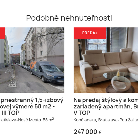
Podobné nehnuteľnosti
PREDAJ
 priestranný 1,5-izbový
Na predaj štýlový a ko
kovej výmere 58 m2 -
zariadený apartmán, Br
 III TOP
V TOP
2
ratislava-Nové Mesto,
58 m
Kopčianska,
Bratislava-Petržalka
247 000
€