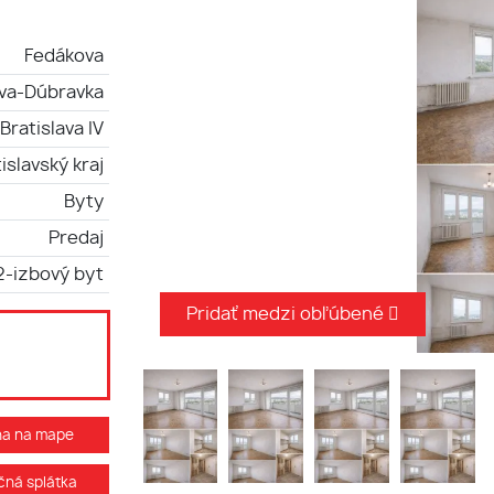
Fedákova
ava-Dúbravka
Bratislava IV
islavský kraj
Byty
Predaj
2-izbový byt
Pridať medzi obľúbené
ha na mape
ná splátka