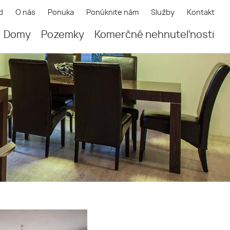
d
O nás
Ponuka
Ponúknite nám
Služby
Kontakt
Domy
Pozemky
Komerčné nehnuteľnosti