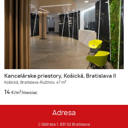
Kancelárske priestory, Košická, Bratislava II
2
Košická,
Bratislava-Ružinov,
47 m
14
2
€/m
/mesiac
Adresa
Sibírska 1, 831 02 Bratislava