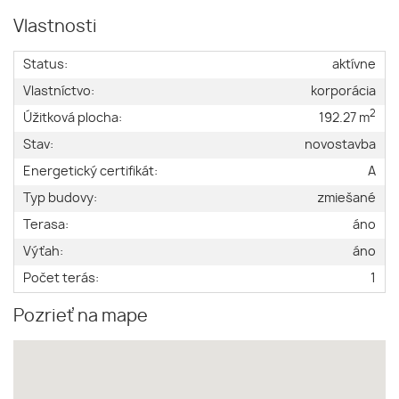
Vlastnosti
Status:
aktívne
Vlastníctvo:
korporácia
2
Úžitková plocha:
192.27 m
Stav:
novostavba
Energetický certifikát:
A
Typ budovy:
zmiešané
Terasa:
áno
Výťah:
áno
Počet terás:
1
Pozrieť na mape