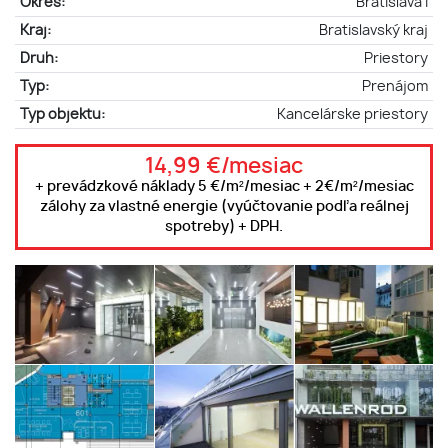
Okres:
Bratislava I
Kraj:
Bratislavský kraj
Druh:
Priestory
Typ:
Prenájom
Typ objektu:
Kancelárske priestory
14,99 €/mesiac
+ prevádzkové náklady 5 €/m²/mesiac + 2€/m²/mesiac
zálohy za vlastné energie (vyúčtovanie podľa reálnej
spotreby) + DPH.