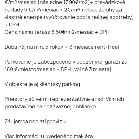
€/m2/mesiac (následne 17,90€/m2)+ prevádzkové
náklady 5 €/m²/mesiac + 2€/m²/mesiac zálohy za
vlastné energie (vyúčtovanie podľa reálnej spotreby)
+ DPH.
Cena nájmu terasa 8,50€/m2/mesiac + DPH.
Doba nájmu min. 5 rokov = 3 mesiace rent-free!
Parkovanie je zabezpečené v podzemnej garáži za
180 €/miesto/mesiac + DPH (voľné 3 miesta).
V objekte je aj klientsky parking.
Priestory sú veľmi reprezentatívne a radi Vám ich
predstavíme na nezáväznej obhliadke.
Záujemca neplatí províziu.
Viac informácii u uvedeného makléra.