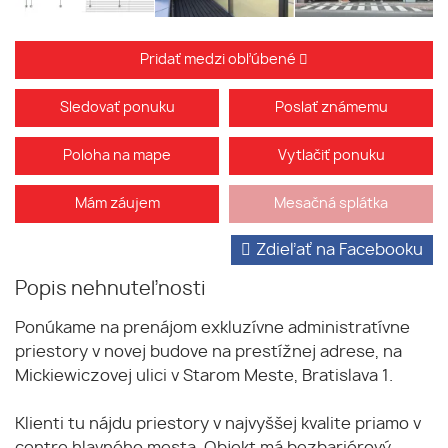
Pridať medzi obľúbené
Sledovať ponuku
Poslať známemu
Poloha na mape
Vytlačiť ponuku
Mám záujem
Mesačná splátka
Zdieľať na Facebooku
Popis nehnuteľnosti
Ponúkame na prenájom exkluzívne administratívne
priestory v novej budove na prestížnej adrese, na
Mickiewiczovej ulici v Starom Meste, Bratislava 1.
Klienti tu nájdu priestory v najvyššej kvalite priamo v
centre hlavného mesta. Objekt má bezbariérový