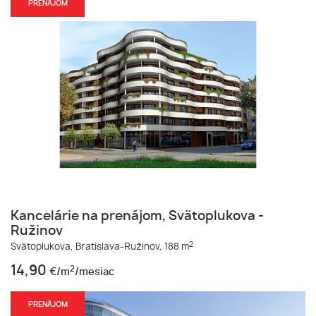
PRENÁJOM
Kancelárie na prenájom, Svätoplukova -
Ružinov
2
Svätoplukova,
Bratislava-Ružinov,
188 m
14,90
2
€/m
/mesiac
PRENÁJOM