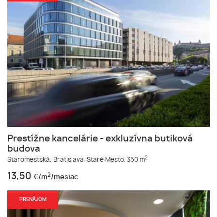
Prestížne kancelárie - exkluzívna butiková
budova
2
Staromestská,
Bratislava-Staré Mesto,
350 m
13,50
2
€/m
/mesiac
PRENÁJOM