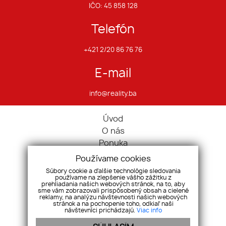
IČO: 45 858 128
Telefón
+421 2/20 86 76 76
E-mail
info@reality.ba
Úvod
O nás
Ponuka
Pravidlá cookies
Používame cookies
Ponúknite nám
Súbory cookie a ďalšie technológie sledovania
používame na zlepšenie vášho zážitku z
Služby
prehliadania našich webových stránok, na to, aby
Kontakt
sme vám zobrazovali prispôsobený obsah a cielené
reklamy, na analýzu návštevnosti našich webových
Ochrana osobných údajov
stránok a na pochopenie toho, odkiaľ naši
návštevníci prichádzajú.
Viac info
Domy