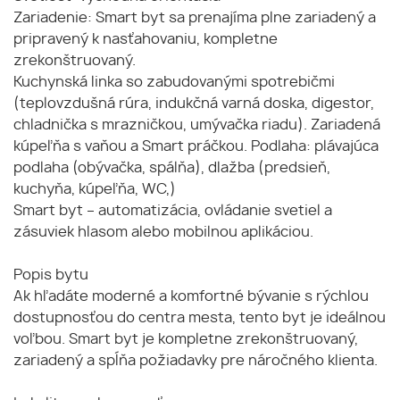
Zariadenie: Smart byt sa prenajíma plne zariadený a
pripravený k nasťahovaniu, kompletne
zrekonštruovaný.
Kuchynská linka so zabudovanými spotrebičmi
(teplovzdušná rúra, indukčná varná doska, digestor,
chladnička s mrazničkou, umývačka riadu). Zariadená
kúpeľňa s vaňou a Smart práčkou. Podlaha: plávajúca
podlaha (obývačka, spálňa), dlažba (predsieň,
kuchyňa, kúpeľňa, WC,)
Smart byt – automatizácia, ovládanie svetiel a
zásuviek hlasom alebo mobilnou aplikáciou.
Popis bytu
Ak hľadáte moderné a komfortné bývanie s rýchlou
dostupnosťou do centra mesta, tento byt je ideálnou
voľbou. Smart byt je kompletne zrekonštruovaný,
zariadený a spĺňa požiadavky pre náročného klienta.