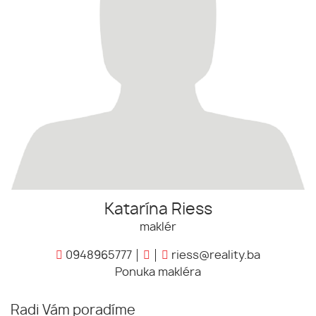
Katarína Riess
maklér
0948965777
riess@reality.ba
Ponuka makléra
Radi Vám poradíme