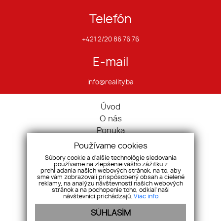
Telefón
+421 2/20 86 76 76
E-mail
info@reality.ba
Úvod
O nás
Ponuka
Pravidlá cookies
Používame cookies
Ponúknite nám
Súbory cookie a ďalšie technológie sledovania
používame na zlepšenie vášho zážitku z
Služby
prehliadania našich webových stránok, na to, aby
Kontakt
sme vám zobrazovali prispôsobený obsah a cielené
reklamy, na analýzu návštevnosti našich webových
Ochrana osobných údajov
stránok a na pochopenie toho, odkiaľ naši
návštevníci prichádzajú.
Viac info
Domy
SÚHLASÍM
Pozemky