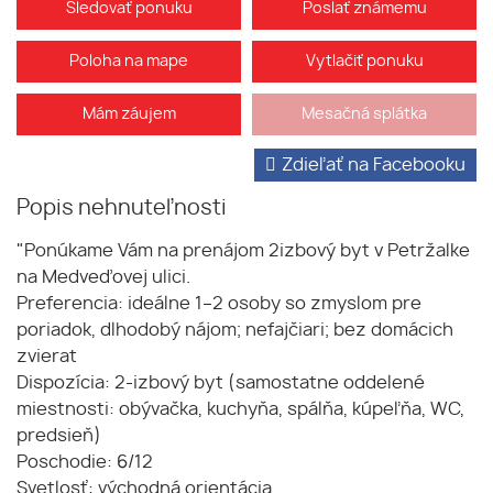
Sledovať ponuku
Poslať známemu
Poloha na mape
Vytlačiť ponuku
Mám záujem
Mesačná splátka
Zdieľať na Facebooku
Popis nehnuteľnosti
"Ponúkame Vám na prenájom 2izbový byt v Petržalke
na Medveďovej ulici.
Preferencia: ideálne 1–2 osoby so zmyslom pre
poriadok, dlhodobý nájom; nefajčiari; bez domácich
zvierat
Dispozícia: 2-izbový byt (samostatne oddelené
miestnosti: obývačka, kuchyňa, spálňa, kúpeľňa, WC,
predsieň)
Poschodie: 6/12
Svetlosť: východná orientácia