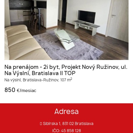
Na prenájom - 2i byt, Projekt Nový Ružinov, ul.
Na Výslní, Bratislava II TOP
2
Na výslní,
Bratislava-Ružinov,
107 m
850
€/mesiac
Adresa
Sibírska 1, 831 02 Bratislava
IČO: 45 858 128