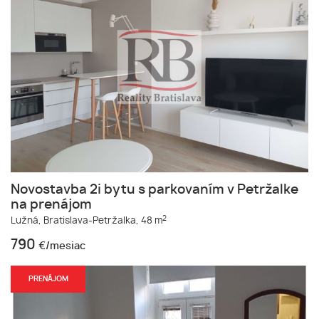
Novostavba 2i bytu s parkovaním v Petržalke
na prenájom
2
Lužná,
Bratislava-Petržalka,
48 m
790
€/mesiac
PRENÁJOM