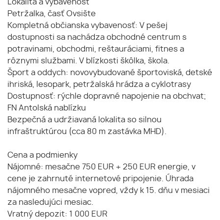
Lokalita a vybavenosť
Petržalka, časť Ovsište
Kompletná občianska vybavenosť: V pešej
dostupnosti sa nachádza obchodné centrum s
potravinami, obchodmi, reštauráciami, fitnes a
rôznymi službami. V blízkosti škôlka, škola.
Šport a oddych: novovybudované športoviská, detské
ihriská, lesopark, petržalská hrádza a cyklotrasy
Dostupnosť: rýchle dopravné napojenie na obchvat;
FN Antolská nablízku
Bezpečná a udržiavaná lokalita so silnou
infraštruktúrou (cca 80 m zastávka MHD).
Cena a podmienky
Nájomné: mesačne 750 EUR + 250 EUR energie, v
cene je zahrnuté internetové pripojenie. Úhrada
nájomného mesačne vopred, vždy k 15. dňu v mesiaci
za nasledujúci mesiac.
Vratný depozit: 1 000 EUR