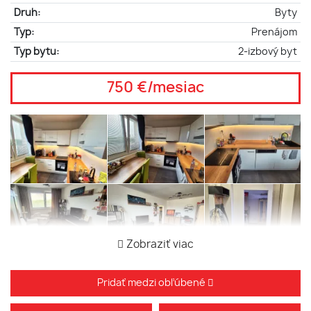
Druh:
Byty
Typ:
Prenájom
Typ bytu:
2-izbový byt
750 €/mesiac
Zobraziť viac
Pridať medzi obľúbené