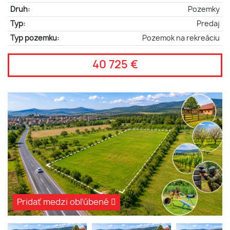
Druh:
Pozemky
Typ:
Predaj
Typ pozemku:
Pozemok na rekreáciu
40 725 €
Pridať medzi obľúbené