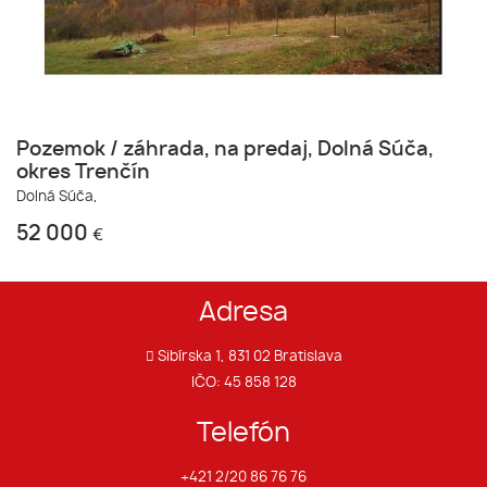
Pozemok / záhrada, na predaj, Dolná Súča,
okres Trenčín
Dolná Súča,
52 000
€
Adresa
Sibírska 1, 831 02 Bratislava
IČO: 45 858 128
Telefón
+421 2/20 86 76 76