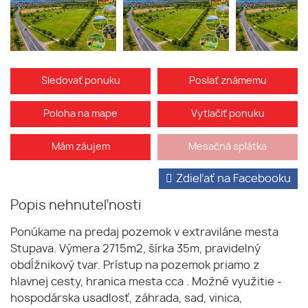
Sledovať ponuku
Poslať známemu
Poloha na mape
Vytlačiť ponuku
Mám záujem
Mesačná splátka
Zdieľať na Facebooku
Popis nehnuteľnosti
Ponúkame na predaj pozemok v extraviláne mesta
Stupava. Výmera 2715m2, šírka 35m, pravidelný
obdĺžnikový tvar. Prístup na pozemok priamo z
hlavnej cesty, hranica mesta cca . Možné využitie -
hospodárska usadlosť, záhrada, sad, vinica,