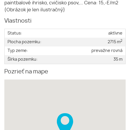
paintbalové ihrisko, cvičisko psov,... Cena: 15,-E/m2
(Obrázok je len ilustračný)
Vlastnosti
Status:
aktívne
2
Plocha pozemku:
2715 m
Typ zeme:
prevažne rovná
Šírka pozemku:
35 m
Pozrieť na mape