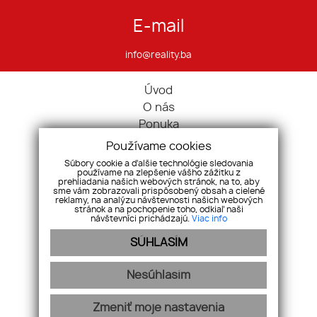
E-mail
info@reality.ba
Úvod
O nás
Ponuka
Pravidlá cookies
Používame cookies
Ponúknite nám
Súbory cookie a ďalšie technológie sledovania
používame na zlepšenie vášho zážitku z
Služby
prehliadania našich webových stránok, na to, aby
sme vám zobrazovali prispôsobený obsah a cielené
Kontakt
reklamy, na analýzu návštevnosti našich webových
Ochrana osobných údajov
stránok a na pochopenie toho, odkiaľ naši
návštevníci prichádzajú.
Viac info
Domy
SÚHLASÍM
Pozemky
Komerčné nehnuteľnosti
Nesúhlasím
Zmeniť moje nastavenia
webex.digital
-
REALVIA.sk