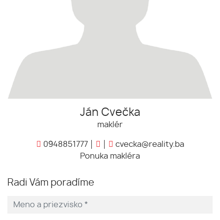
Ján Cvečka
maklér
0948851777
cvecka@reality.ba
Ponuka makléra
Radi Vám poradíme