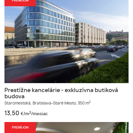
PRENÁJOM
Prestížne kancelárie - exkluzívna butiková
budova
2
Staromestská,
Bratislava-Staré Mesto,
350 m
13,50
2
€/m
/mesiac
PRENÁJOM