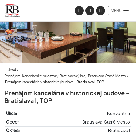
MENU
Úvod
/
Prenájom, Kancelárske priestory, Bratislavský kraj, Bratislava-Staré Mesto
/
Prenájom kancelárie v historickej budove – Bratislava I, TOP
Prenájom kancelárie v historickej budove –
Bratislava I, TOP
Ulica:
Konventná
Obec:
Bratislava-Staré Mesto
Okres:
Bratislava I