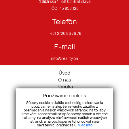
Sibírska 1, 831 02 Bratislava
IČO: 45 858 128
Telefón
+421 2/20 86 76 76
E-mail
info@reality.ba
Úvod
O nás
Ponuka
Pravidlá cookies
Používame cookies
Ponúknite nám
Súbory cookie a ďalšie technológie sledovania
používame na zlepšenie vášho zážitku z
Služby
prehliadania našich webových stránok, na to, aby
Kontakt
sme vám zobrazovali prispôsobený obsah a cielené
reklamy, na analýzu návštevnosti našich webových
Ochrana osobných údajov
stránok a na pochopenie toho, odkiaľ naši
návštevníci prichádzajú.
Viac info
Domy