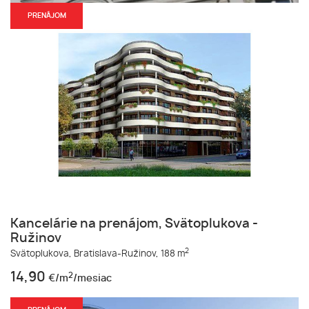
PRENÁJOM
Kancelárie na prenájom, Svätoplukova -
Ružinov
2
Svätoplukova,
Bratislava-Ružinov,
188 m
14,90
2
€/m
/mesiac