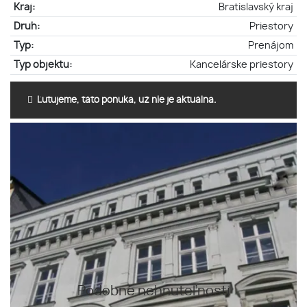
Kraj:
Bratislavský kraj
Druh:
Priestory
Typ:
Prenájom
Typ objektu:
Kancelárske priestory
Ľutujeme, táto ponuka, už nie je aktuálna.
Podobné nehnuteľnosti