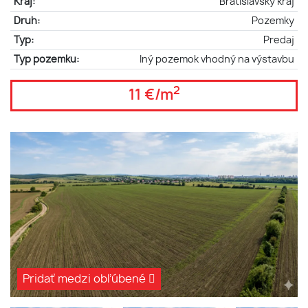
Kraj:
Bratislavský kraj
Druh:
Pozemky
Typ:
Predaj
Typ pozemku:
Iný pozemok vhodný na výstavbu
2
11 €/m
Pridať medzi obľúbené