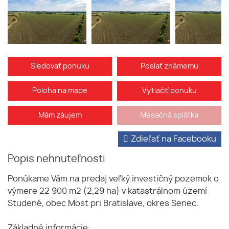
Sledovať ponuku
Poslať známemu
Poloha na mape
Vytlačiť ponuku
Mám záujem
Mesačná splátka
Zdieľať na Facebooku
Popis nehnuteľnosti
Ponúkame Vám na predaj veľký investičný pozemok o
výmere 22 900 m2 (2,29 ha) v katastrálnom území
Studené, obec Most pri Bratislave, okres Senec.
Základné informácie: