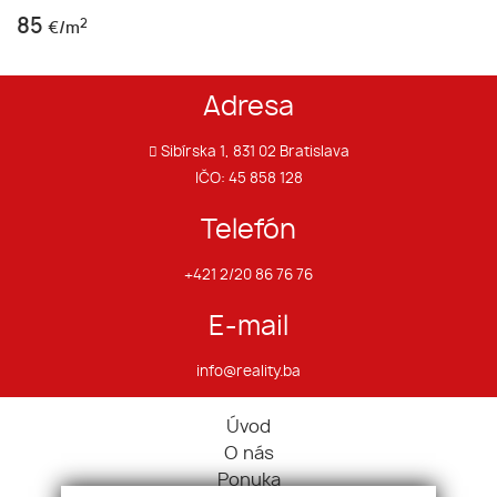
85
2
€/m
Adresa
Sibírska 1, 831 02 Bratislava
IČO: 45 858 128
Telefón
+421 2/20 86 76 76
E-mail
info@reality.ba
Úvod
O nás
Ponuka