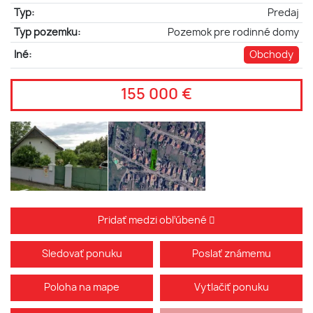
Typ:
Predaj
Typ pozemku:
Pozemok pre rodinné domy
Iné:
Obchody
155 000 €
Pridať medzi obľúbené
Sledovať ponuku
Poslať známemu
Poloha na mape
Vytlačiť ponuku