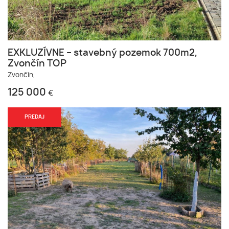
EXKLUZÍVNE – stavebný pozemok 700m2,
Zvončín TOP
Zvončín,
125 000
€
PREDAJ