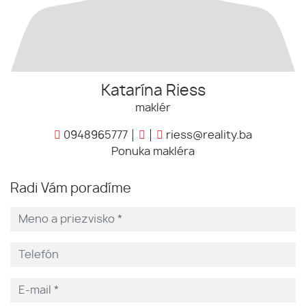
Katarína Riess
maklér
0948965777
riess@reality.ba
Ponuka makléra
Radi Vám poradíme