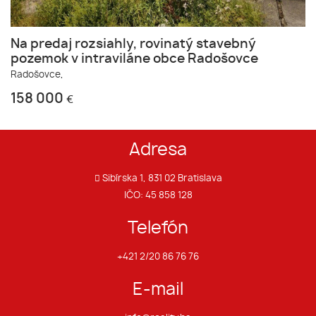
Na predaj rozsiahly, rovinatý stavebný
pozemok v intraviláne obce Radošovce
Radošovce,
158 000
€
Adresa
Sibírska 1, 831 02 Bratislava
IČO: 45 858 128
Telefón
+421 2/20 86 76 76
E-mail