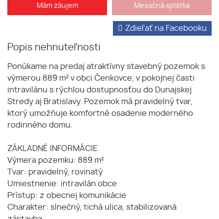
Mám záujem
Mesačná splátka
Zdieľať na Facebooku
Popis nehnuteľnosti
Ponúkame na predaj atraktívny stavebný pozemok s
výmerou 889 m² v obci Čenkovce, v pokojnej časti
intravilánu s rýchlou dostupnosťou do Dunajskej
Stredy aj Bratislavy. Pozemok má pravidelný tvar,
ktorý umožňuje komfortné osadenie moderného
rodinného domu.
ZÁKLADNÉ INFORMÁCIE
Výmera pozemku: 889 m²
Tvar: pravidelný, rovinatý
Umiestnenie: intravilán obce
Prístup: z obecnej komunikácie
Charakter: slnečný, tichá ulica, stabilizovaná