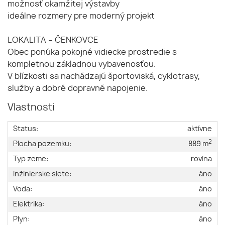
možnosť okamžitej výstavby
ideálne rozmery pre moderný projekt
LOKALITA – ČENKOVCE
Obec ponúka pokojné vidiecke prostredie s
kompletnou základnou vybavenosťou.
V blízkosti sa nachádzajú športoviská, cyklotrasy,
služby a dobré dopravné napojenie.
Vlastnosti
Status:
aktívne
2
Plocha pozemku:
889 m
Typ zeme:
rovina
Inžinierske siete:
áno
Voda:
áno
Elektrika:
áno
Plyn:
áno