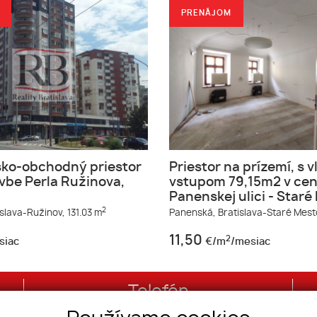
PRENÁJOM
sko-obchodný priestor
Priestor na prízemí, s 
vbe Perla Ružinova,
vstupom 79,15m2 v cen
Panenskej ulici - Staré
2
islava-Ružinov,
131.03 m
Panenská,
Bratislava-Staré Mest
11,50
2
siac
€/m
/mesiac
Telefón