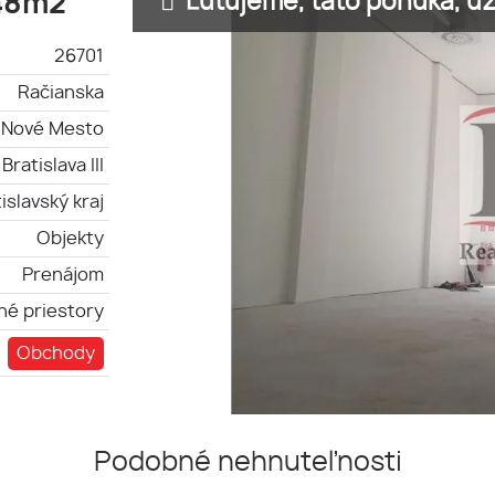
Ľutujeme, táto ponuka, už 
,48m2
26701
Račianska
a-Nové Mesto
Bratislava III
islavský kraj
Objekty
Prenájom
é priestory
Obchody
Podobné nehnuteľnosti