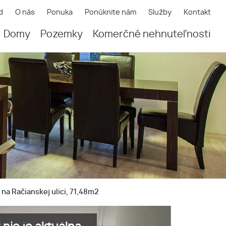
d
O nás
Ponuka
Ponúknite nám
Služby
Kontakt
Domy
Pozemky
Komerčné nehnuteľnosti
na Račianskej ulici, 71,48m2