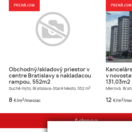
PRENÁJOM
PRENÁJOM
Obchodný/skladový priestor v
Kancelár
centre Bratislavy s nakladacou
v novosta
rampou, 552m2
131,03m2
2
Suché mýto,
Bratislava-Staré Mesto,
552 m
Mierová,
Brat
8
12
2
2
€/m
/mesiac
€/m
/me
Adresa