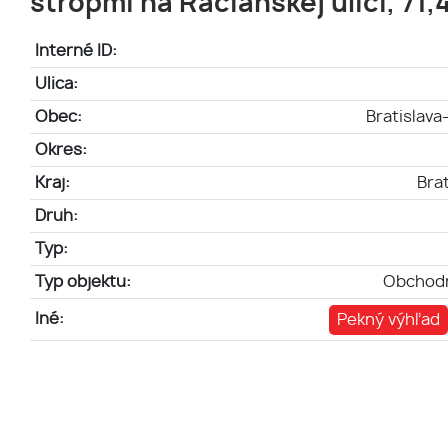
stropmi na Račianskej ulici, 71
Interné ID:
Ulica:
Obec:
Bratislav
Okres:
Kraj:
Brat
Druh:
Typ:
Typ objektu:
Obchodn
Iné:
Pekný výhľad