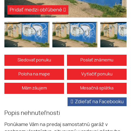
Pridať medzi obľúbené
Sledovať ponuku
Poslať známemu
Poloha na mape
Vytlačiť ponuku
Mám záujem
Mesačná splátka
Zdieľať na Facebooku
Popis nehnuteľnosti
Ponúkame Vám na predaj samostatnú garáž v