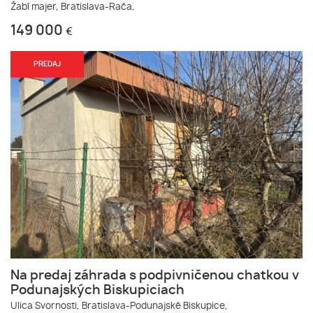
Žabí majer,
Bratislava-Rača,
149 000
€
PREDAJ
Na predaj záhrada s podpivničenou chatkou v
Podunajských Biskupiciach
Ulica Svornosti,
Bratislava-Podunajské Biskupice,