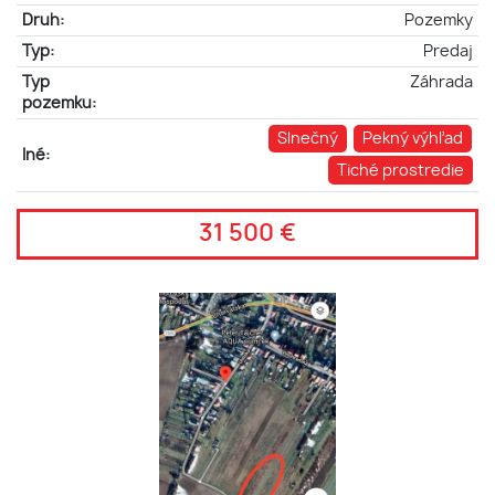
Druh:
Pozemky
Typ:
Predaj
Typ
Záhrada
pozemku:
Slnečný
Pekný výhľad
Iné:
Tiché prostredie
31 500 €