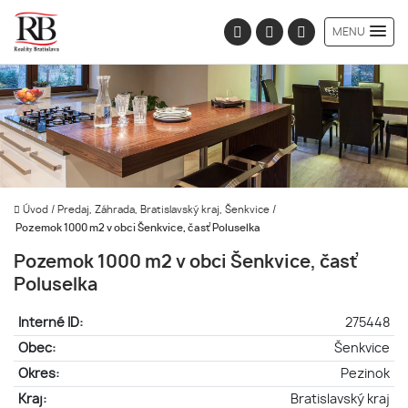
MENU
Úvod
/
Predaj, Záhrada, Bratislavský kraj, Šenkvice
/
Pozemok 1000 m2 v obci Šenkvice, časť Poluselka
Pozemok 1000 m2 v obci Šenkvice, časť
Poluselka
Interné ID:
275448
Obec:
Šenkvice
Okres:
Pezinok
Kraj:
Bratislavský kraj