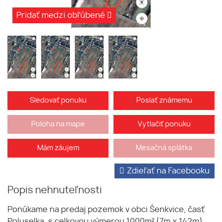
Pridať medzi obľúbené
Sledovať ponuku
Poslať známemu
Poloha na mape
Vytlačiť ponuku
Mám záujem
Mesačná splátka
Zdieľať na Facebooku
Popis nehnuteľnosti
Ponúkame na predaj pozemok v obci Šenkvice, časť
Poluselka, s celkovou výmerou 1000m² (7m x 142m).