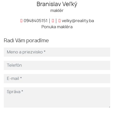
Branislav Veľký
maklér
0948405151
velky@reality.ba
Ponuka makléra
Radi Vám poradíme