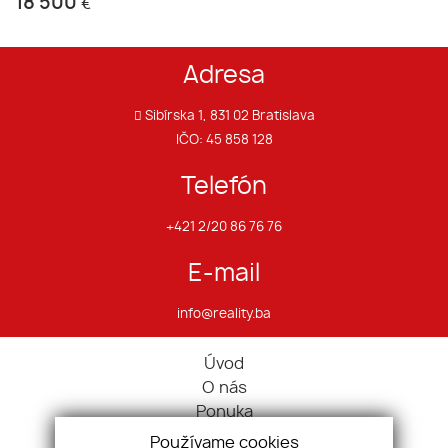
18 500
€
Adresa
Sibírska 1, 831 02 Bratislava
IČO: 45 858 128
Telefón
+421 2/20 86 76 76
E-mail
info@reality.ba
Úvod
O nás
Ponuka
Pravidlá cookies
Používame cookies