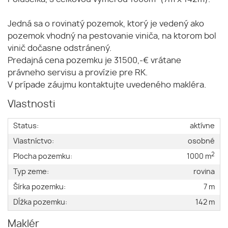
Jedná sa o rovinatý pozemok, ktorý je vedený ako
pozemok vhodný na pestovanie viniča, na ktorom bol
vinič dočasne odstránený.
Predajná cena pozemku je 31500,-€ vrátane
právneho servisu a provízie pre RK.
V prípade záujmu kontaktujte uvedeného makléra.
Vlastnosti
Status:
aktívne
Vlastníctvo:
osobné
2
Plocha pozemku:
1000 m
Typ zeme:
rovina
Šírka pozemku:
7 m
Dĺžka pozemku:
142 m
Maklér