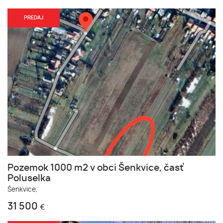
PREDAJ
Pozemok 1000 m2 v obci Šenkvice, časť
Poluselka
Šenkvice,
31 500
€