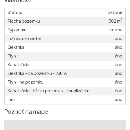
Vlastnosti
Status:
aktívne
2
Plocha pozemku:
302 m
Typ zeme:
rovina
Inžinierske siete:
áno
Elektrika:
áno
Plyn:
áno
Kanalizácia:
áno
Elektrika - na pozemku - 230 V:
áno
Plyn - na pozemku:
áno
Kanalizácia - blízko pozemku - kanalizácia:
áno
Iné:
áno
Pozrieť na mape