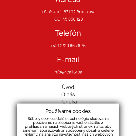
Sibírska 1, 831 02 Bratislava
IČO: 45 858 128
Telefón
+421 2/20 86 76 76
E-mail
info@reality.ba
Úvod
O nás
Ponuka
Pravidlá cookies
Používame cookies
Ponúknite nám
Súbory cookie a ďalšie technológie sledovania
používame na zlepšenie vášho zážitku z
Služby
prehliadania našich webových stránok, na to, aby
Kontakt
sme vám zobrazovali prispôsobený obsah a cielené
reklamy, na analýzu návštevnosti našich webových