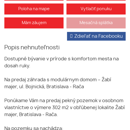
Poloha na mape
Vytlačiť ponuku
Mám záujem
Mesačná splátka
Zdieľať na Facebooku
Popis nehnuteľnosti
Dostupné bývanie v prírode s komfortom mesta na
dosah ruky.
Na predaj záhrada s modulárnym domom – Žabí
majer, ul. Bojnická, Bratislava - Rača
Ponúkame Vám na predaj pekný pozemok v osobnom
vlastníctve o výmere 302 m2 v obľúbenej lokalite Žabí
majer, Bratislava - Rača.
Na pozemku sa nachádza: