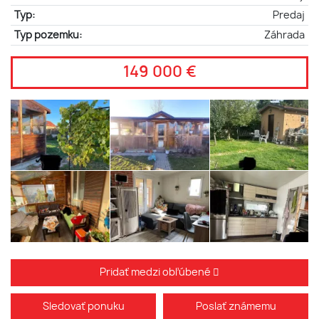
Typ:
Predaj
Typ pozemku:
Záhrada
149 000 €
Pridať medzi obľúbené
Sledovať ponuku
Poslať známemu