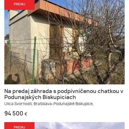
PREDAJ
Na predaj záhrada s podpivničenou chatkou v
Podunajských Biskupiciach
Ulica Svornosti,
Bratislava-Podunajské Biskupice,
94 500
€
PREDAJ