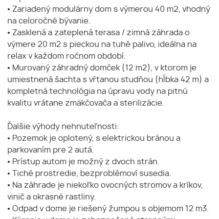
• Zariadený modulárny dom s výmerou 40 m2, vhodný
na celoročné bývanie.
• Zasklená a zateplená terasa / zimná záhrada o
výmere 20 m2 s pieckou na tuhé palivo, ideálna na
relax v každom ročnom období.
• Murovaný záhradný domček (12 m2), v ktorom je
umiestnená šachta s vŕtanou studňou (hĺbka 42 m) a
kompletná technológia na úpravu vody na pitnú
kvalitu vrátane zmäkčovača a sterilizácie.
Ďalšie výhody nehnuteľnosti:
• Pozemok je oplotený, s elektrickou bránou a
parkovaním pre 2 autá.
• Prístup autom je možný z dvoch strán.
• Tiché prostredie, bezproblémoví susedia.
• Na záhrade je niekoľko ovocných stromov a kríkov,
vinič a okrasné rastliny.
• Odpad v dome je riešený žumpou s objemom 12 m3.