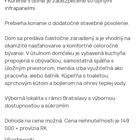
• Kúrenie v dome je zabezpečené stropnými
infrapanelmi.
Prebieha konanie o dodatočné stavebné povolenie.
Dom sa predáva čiastočne zariadený a je vhodný na
okamžité nasťahovanie a komfortné celoročné
bývanie. V útulnom domčeku je vybavená kuchyňa
prepojená s obývačkou, samostatná spálňa s
úložným priestorom, menšia izba využiteľná ako
pracovňa, alebo šatník. Kúpeľňa s toaletou,
sprchovým kútom a bojlerom na ohrev teplej vody.
Výborná lokalita v rámci Bratislavy s výbornou
dostupnosťou a súkromím.
Dohoda na cene možná. Cena nehnuteľnosti je 149
000 + provízia RK.