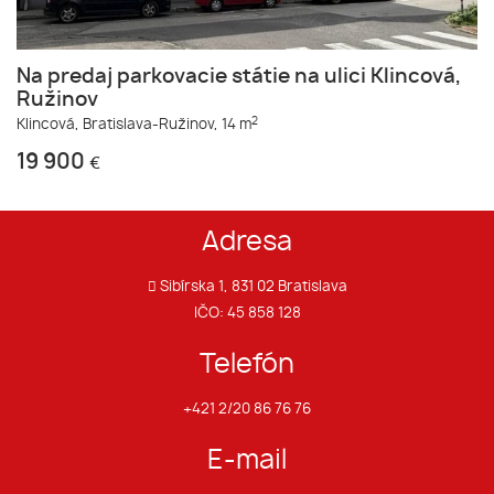
Na predaj parkovacie státie na ulici Klincová,
Ružinov
2
Klincová,
Bratislava-Ružinov,
14 m
19 900
€
Adresa
Sibírska 1, 831 02 Bratislava
IČO: 45 858 128
Telefón
+421 2/20 86 76 76
E-mail