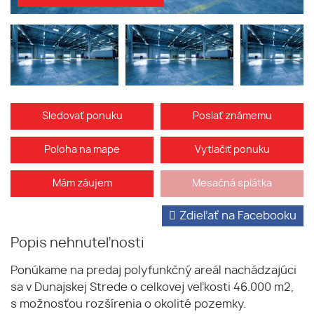
Sledovať ponuku
Poslať známemu
Poloha na mape
Vytlačiť ponuku
Mám záujem
Mesačná splátka
Zdieľať na Facebooku
Popis nehnuteľnosti
Ponúkame na predaj polyfunkčný areál nachádzajúci
sa v Dunajskej Strede o celkovej veľkosti 46.000 m2,
s možnosťou rozšírenia o okolité pozemky.