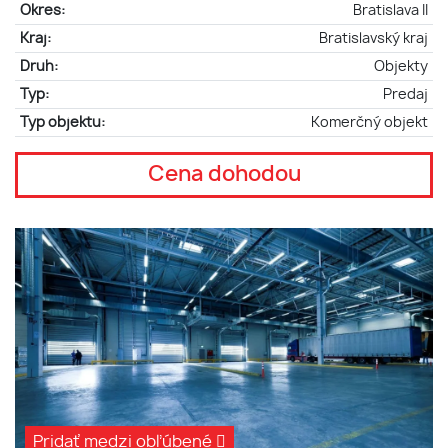
Okres:
Bratislava II
Kraj:
Bratislavský kraj
Druh:
Objekty
Typ:
Predaj
Typ objektu:
Komerčný objekt
Cena dohodou
Pridať medzi obľúbené