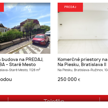
PREDAJ
á budova na PREDAJ,
Komerčné priestory na 
 BA – Staré Mesto
Na Piesku, Bratislava II
2
islava-Staré Mesto,
1128 m
Na Piesku,
Bratislava-Ružinov,
10
hodou
250 000
€
Telefón