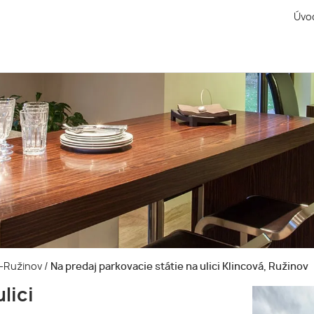
Úvo
va-Ružinov
/
Na predaj parkovacie státie na ulici Klincová, Ružinov
lici