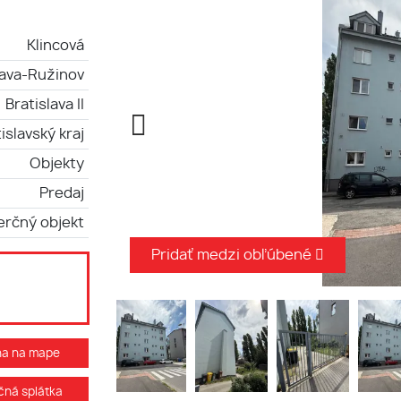
Klincová
lava-Ružinov
Bratislava II
islavský kraj
Objekty
Predaj
rčný objekt
Pridať medzi obľúbené
ha na mape
ná splátka