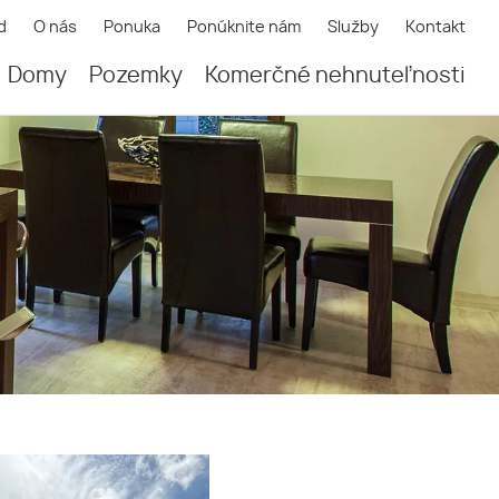
d
O nás
Ponuka
Ponúknite nám
Služby
Kontakt
Domy
Pozemky
Komerčné nehnuteľnosti