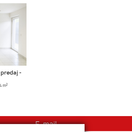
predaj -
2
4 m
E-mail