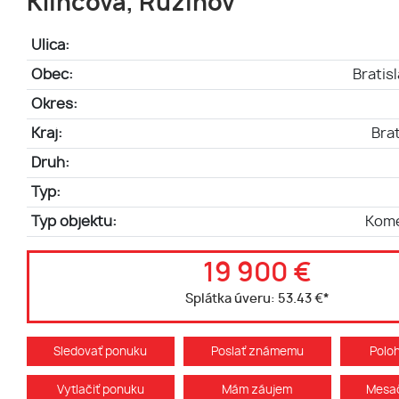
Klincová, Ružinov
Ulica:
Obec:
Bratis
Okres:
Kraj:
Brat
Druh:
Typ:
Typ objektu:
Kome
19 900 €
Splátka úveru:
53.43 €
*
Sledovať ponuku
Poslať známemu
Polo
Vytlačiť ponuku
Mám záujem
Mesač