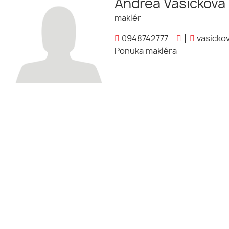
Andrea Vašíčková
maklér
0948742777
vasickov
Ponuka makléra