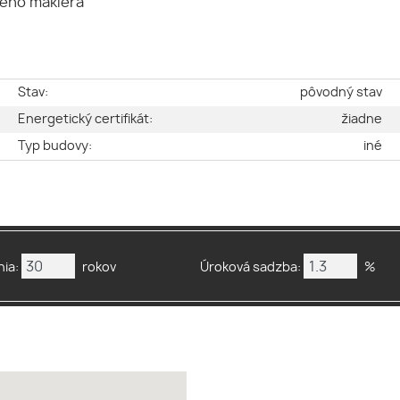
ného makléra
e
Stav:
pôvodný stav
2
Energetický certifikát:
žiadne
2
Typ budovy:
iné
ia:
rokov
Úroková sadzba:
%