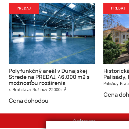
PREDAJ
PREDAJ
Polyfunkčný areál v Dunajskej
Historick
Strede na PREDAJ, 46.000 m2 s
Palisády,
možnosťou rozšírenia
Palisády,
Brat
2
x,
Bratislava-Ružinov,
22000 m
Cena do
Cena dohodou
Adresa