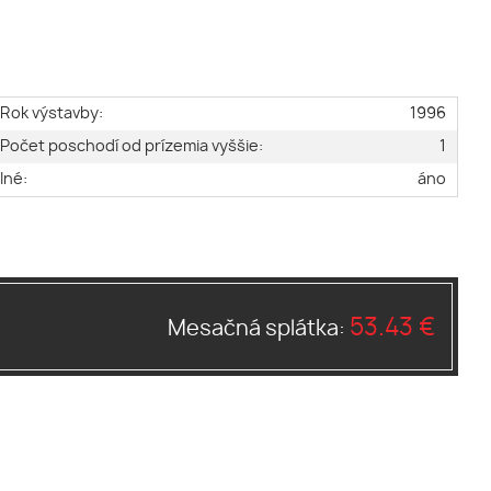
Rok výstavby:
1996
Počet poschodí od prízemia vyššie:
1
Iné:
áno
53.43 €
Mesačná splátka: