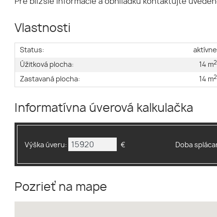
Pre bližšie informácie a obhliadku kontaktujte uvede
Vlastnosti
Status:
aktívn
Úžitková plocha:
14 m
Zastavaná plocha:
14 m
Informatívna úverová kalkulačka
Výška úveru:
€
Doba splácan
Pozrieť na mape