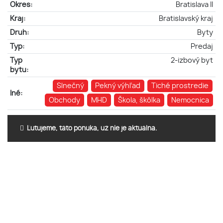
Okres:
Bratislava II
Kraj:
Bratislavský kraj
Druh:
Byty
Typ:
Predaj
Typ
2-izbový byt
bytu:
Slnečný
Pekný výhľad
Tiché prostredie
Iné:
Obchody
MHD
Škola, škôlka
Nemocnica
Ľutujeme, táto ponuka, už nie je aktuálna.