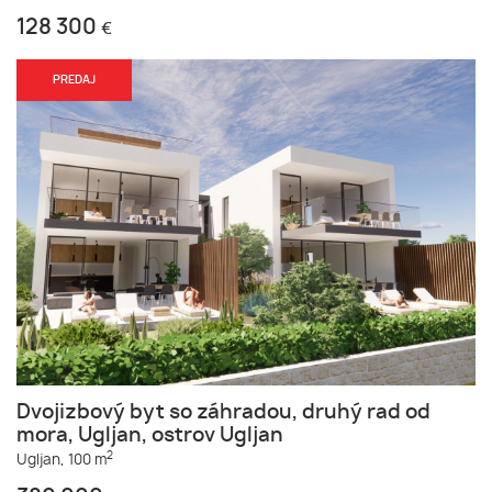
128 300
€
PREDAJ
Dvojizbový byt so záhradou, druhý rad od
mora, Ugljan, ostrov Ugljan
2
Ugljan,
100 m