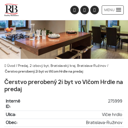
MENU
Úvod
/
Predaj, 2 izbový byt, Bratislavský kraj, Bratislava-Ružinov
/
Čerstvo prerobený 2i byt vo Vlčom Hrdle na predaj
Čerstvo prerobený 2i byt vo Vlčom Hrdle na
predaj
Interné
275999
ID:
Ulica:
Vlčie hrdlo
Obec:
Bratislava-Ružinov