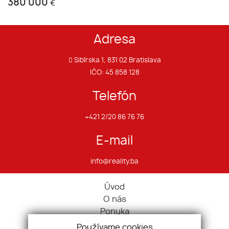
380 000
€
Adresa
Sibírska 1, 831 02 Bratislava
IČO: 45 858 128
Telefón
+421 2/20 86 76 76
E-mail
info@reality.ba
Úvod
O nás
Ponuka
Pravidlá cookies
Používame cookies