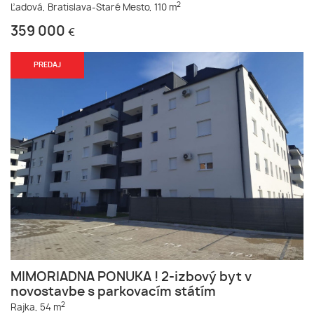
2
Ľadová,
Bratislava-Staré Mesto,
110 m
359 000
€
PREDAJ
MIMORIADNA PONUKA ! 2-izbový byt v
novostavbe s parkovacím státím
2
Rajka,
54 m