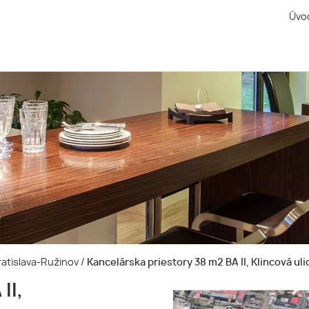
Úvo
Bratislava-Ružinov
/
Kancelárska priestory 38 m2 BA II, Klincová uli
II,