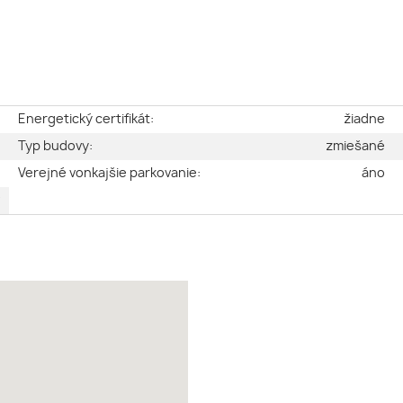
e
Energetický certifikát:
žiadne
é
Typ budovy:
zmiešané
2
Verejné vonkajšie parkovanie:
áno
v