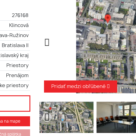
276168
Klincová
lava-Ružinov
Bratislava II
islavský kraj
Priestory
Prenájom
ke priestory
Pridať medzi obľúbené
ha na mape
ná splátka