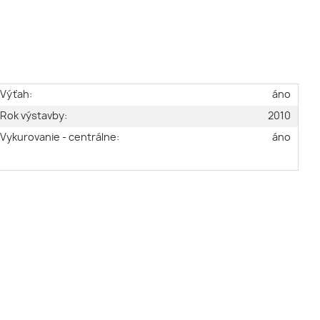
Výťah:
áno
Rok výstavby:
2010
Vykurovanie - centrálne:
áno