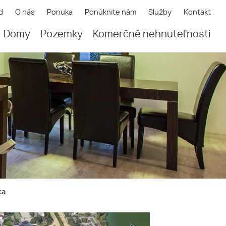
d
O nás
Ponuka
Ponúknite nám
Služby
Kontakt
Domy
Pozemky
Komerčné nehnuteľnosti
ca