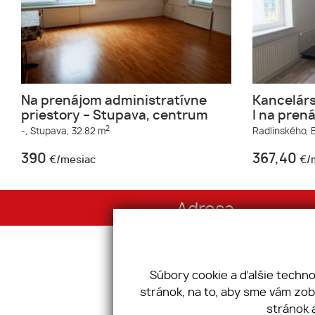
Na prenájom administratívne
Kancelárs
priestory – Stupava, centrum
I na pren
2
-,
Stupava,
32.82 m
Radlinského,
B
390
367,40
€/mesiac
€/
Adresa
Sibírska 1, 831 02 Bratislava
IČO: 45 858 128
Súbory cookie a ďalšie techn
stránok, na to, aby sme vám zo
Úvod
Ponúknit
stránok 