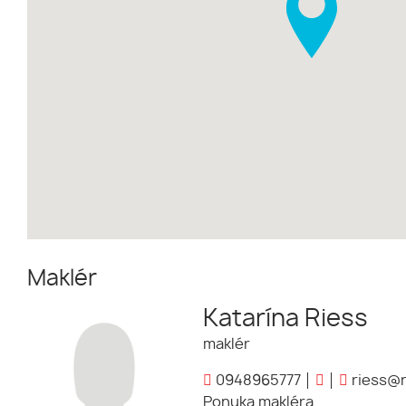
Maklér
Katarína Riess
maklér
0948965777
riess@r
Ponuka makléra