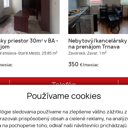
ky priestor 30m² v BA -
Nebytový/kancelársky 
ájom
na prenájom Trnava
2
2
ratislava-Staré Mesto,
29.85 m
Zavarská,
Zavar,
1 m
350
mesiac
€/mesiac
Telefón
Používame cookies
+421 2/20 86 76 76
ológie sledovania používame na zlepšenie vášho zážitku z
brazovali prispôsobený obsah a cielené reklamy, na analý
e nám
Domy
a na pochopenie toho, odkiaľ naši návštevníci prichádzajú