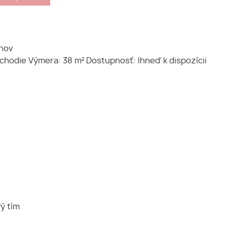
inov
oschodie Výmera: 38 m² Dostupnosť: Ihneď k dispozícii
ý tím