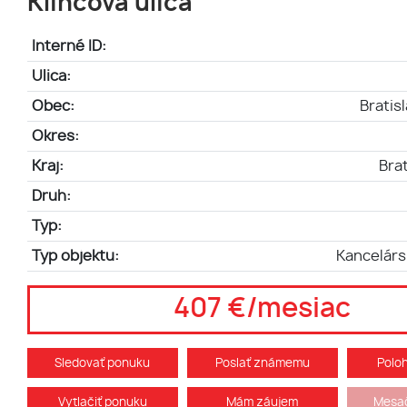
Klincová ulica
Interné ID:
Ulica:
Obec:
Bratis
Okres:
Kraj:
Brat
Druh:
Typ:
Typ objektu:
Kancelárs
407 €/mesiac
Sledovať ponuku
Poslať známemu
Polo
Vytlačiť ponuku
Mám záujem
Mesač