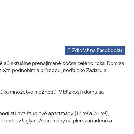
Zdieľať na Facebooku
é sú aktuálne prenajímané počas celého roka. Dom sa
rským podnebím a prírodou, neďaleko Zadaru a
onúka množstvo možností. V blízkosti domu sa
odí sú dva štúdiové apartmány (17 m² a 24 m²),
 a ostrov Ugljan. Apartmány sú plne zariadené a