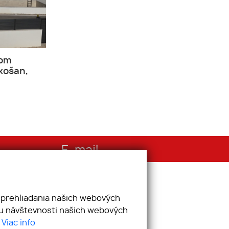
nom
ukošan,
E-mail
info@reality.ba
 prehliadania našich webových
zu návštevnosti našich webových
.
Viac info