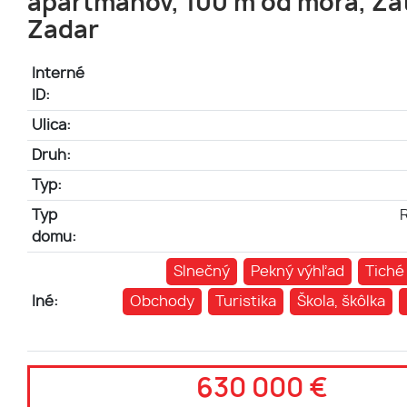
apartmánov, 100 m od mora, Za
Zadar
Interné
ID:
Ulica:
Druh:
Typ:
Typ
domu:
Slnečný
Pekný výhľad
Tiché
Iné:
Obchody
Turistika
Škola, škôlka
630 000 €