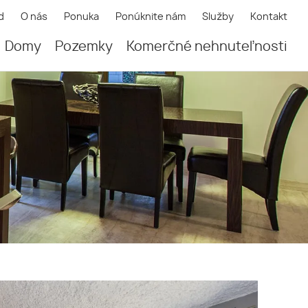
d
O nás
Ponuka
Ponúknite nám
Služby
Kontakt
Domy
Pozemky
Komerčné nehnuteľnosti