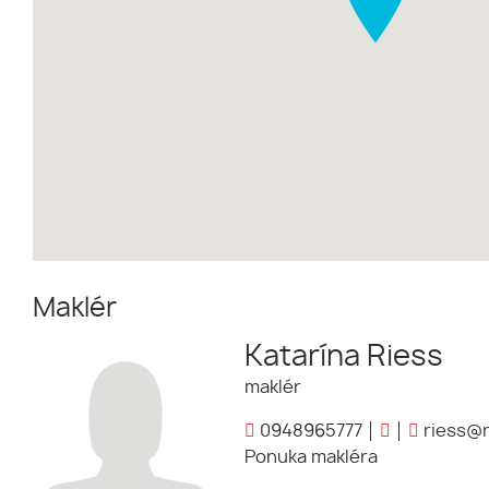
Maklér
Katarína Riess
maklér
0948965777
riess@r
Ponuka makléra