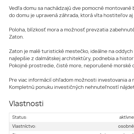
Vedľa domu sa nachádzajú dve pomocné montované budo
do domu je upravená záhrada, ktorá víta hostiteľov aj
Poloha, blízkosť mora a možnosť prevzatia zabehnutéh
Zaton.
Zaton je malé turistické mestečko, ideálne na oddyc
najlepšie z dalmátskej architektúry, podnebia a his
Pokojné prostredie, čisté more, neporušené morské dn
Pre viac informácií ohľadom možnosti investovania a
Kompletnú ponuku investičných nehnuteľností nájdete
Vlastnosti
Status:
aktívn
Vlastníctvo:
osobn