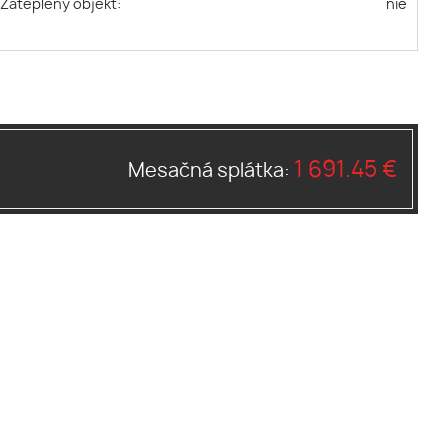
Zateplený objekt:
nie
1 691.45 €
Mesačná splátka: