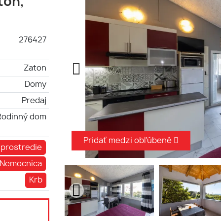
ton,
276427
Zaton
Domy
Predaj
Rodinný dom
Pridať medzi obľúbené
 prostredie
Nemocnica
Krb