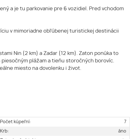
ný a je tu parkovanie pre 6 vozidiel. Pred vchodom
ciu v mimoriadne obľúbenej turistickej destinácii
tami Nin (2 km) a Zadar (12 km). Zaton ponúka to
a piesočným plážam a tieňu storočných borovíc.
álne miesto na dovolenku i život.
Počet kúpeľní:
7
Krb:
áno