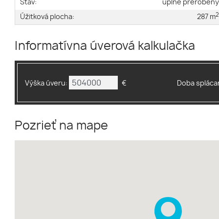
Stav:
úplne preroben
Úžitková plocha:
287 m
Informatívna úverová kalkulačka
Výška úveru:
€
Doba splácan
Pozrieť na mape