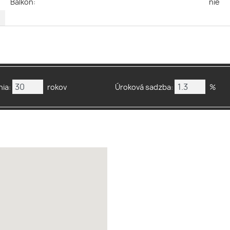
ý
Balkón:
nie
2
ia:
rokov
Úroková sadzba:
%