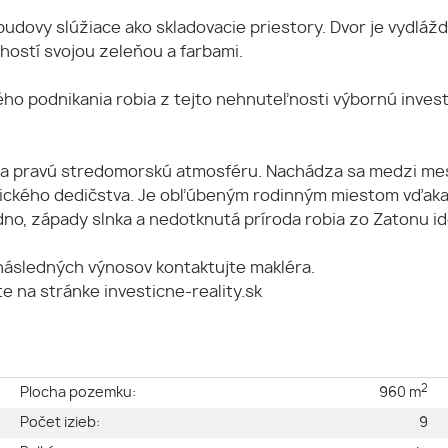
vy slúžiace ako skladovacie priestory. Dvor je vydlážde
 hostí svojou zeleňou a farbami.
o podnikania robia z tejto nehnuteľnosti výbornú investí
h a pravú stredomorskú atmosféru. Nachádza sa medzi mes
torického dedičstva. Je obľúbeným rodinným miestom vďak
o, západy slnka a nedotknutá príroda robia zo Zatonu ide
 následných výnosov kontaktujte makléra.
 na stránke investicne-reality.sk
2
e
Plocha pozemku:
960 m
é
Počet izieb:
9