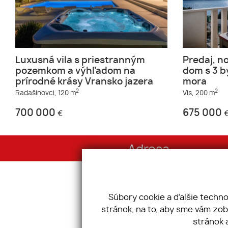
Luxusná vila s priestranným
Predaj, n
pozemkom a výhľadom na
dom s 3 b
prírodné krásy Vransko jazera
mora
2
2
Radašinovci,
120 m
Vis,
200 m
700 000
675 000
€
Adresa
Sibírska 1, 831 02 Bratislava
IČO: 45 858 128
Súbory cookie a ďalšie techn
stránok, na to, aby sme vám zo
Úvod
Ponúknit
stránok 
O nás
Služby