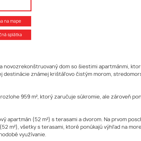
ha na mape
ná splátka
za novozrekonštruovaný dom so šiestimi apartmánmi, ktor
kej destinácie známej krištáľovo čistým morom, stredomo
o rozlohe 959 m², ktorý zaručuje súkromie, ale zároveň p
bový apartmán (52 m²) s terasami a dvorom. Na prvom posch
52 m²), všetky s terasami, ktoré ponúkajú výhľad na more
hodobé využívanie.