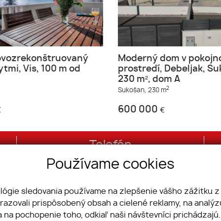
ovozrekonštruovaný
Moderný dom v pokoj
ytmi, Vis, 100 m od
prostredí, Debeljak, S
230 m², dom A
2
Sukošan,
230 m
600 000
€
€
Telefón
Používame cookies
+421 2/20 86 76 76
ológie sledovania používame na zlepšenie vášho zážitku z
brazovali prispôsobený obsah a cielené reklamy, na analý
e nám
Domy
a na pochopenie toho, odkiaľ naši návštevníci prichádzajú
Pozemky