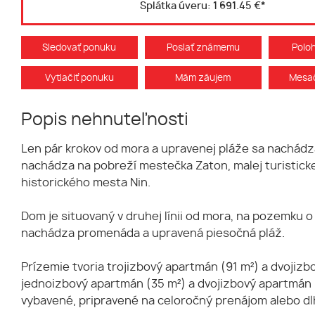
Splátka úveru:
1 691.45 €
*
Sledovať ponuku
Poslať známemu
Polo
Vytlačiť ponuku
Mám záujem
Mesač
Popis nehnuteľnosti
Len pár krokov od mora a upravenej pláže sa nachád
nachádza na pobreží mestečka Zaton, malej turistic
historického mesta Nin.
Dom je situovaný v druhej línii od mora, na pozemku 
nachádza promenáda a upravená piesočná pláž.
Prízemie tvoria trojizbový apartmán (91 m²) a dvojiz
jednoizbový apartmán (35 m²) a dvojizbový apartmán (
vybavené, pripravené na celoročný prenájom alebo dl