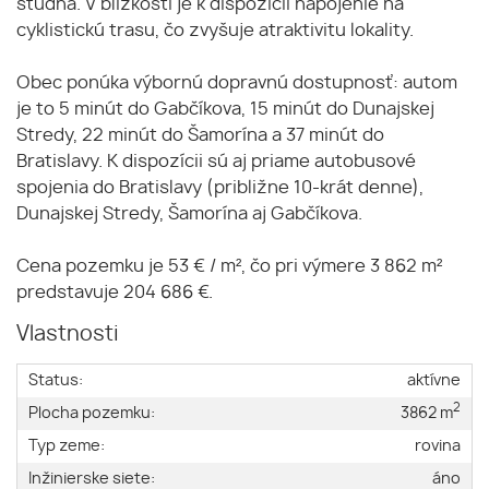
studňa. V blízkosti je k dispozícii napojenie na
cyklistickú trasu, čo zvyšuje atraktivitu lokality.
Obec ponúka výbornú dopravnú dostupnosť: autom
je to 5 minút do Gabčíkova, 15 minút do Dunajskej
Stredy, 22 minút do Šamorína a 37 minút do
Bratislavy. K dispozícii sú aj priame autobusové
spojenia do Bratislavy (približne 10-krát denne),
Dunajskej Stredy, Šamorína aj Gabčíkova.
Cena pozemku je 53 € / m², čo pri výmere 3 862 m²
predstavuje 204 686 €.
Vlastnosti
Status:
aktívne
2
Plocha pozemku:
3862 m
Typ zeme:
rovina
Inžinierske siete:
áno