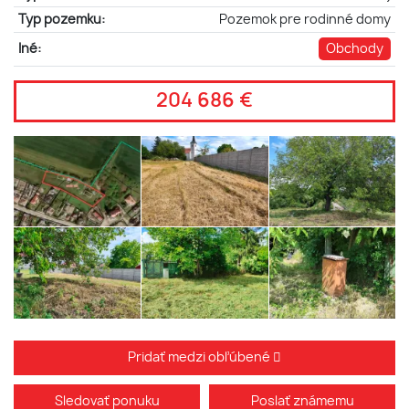
Typ pozemku:
Pozemok pre rodinné domy
Iné:
Obchody
204 686 €
Pridať medzi obľúbené
Sledovať ponuku
Poslať známemu