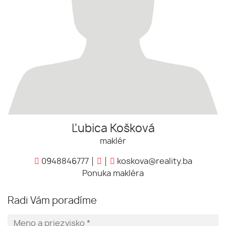
Ľubica Košková
maklér
0948846777
koskova@reality.ba
Ponuka makléra
Radi Vám poradíme