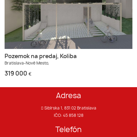
Pozemok na predaj, Koliba
Bratislava-Nové Mesto,
319 000
€
Adresa
Sibírska 1, 831 02 Bratislava
IČO: 45 858 128
Telefón