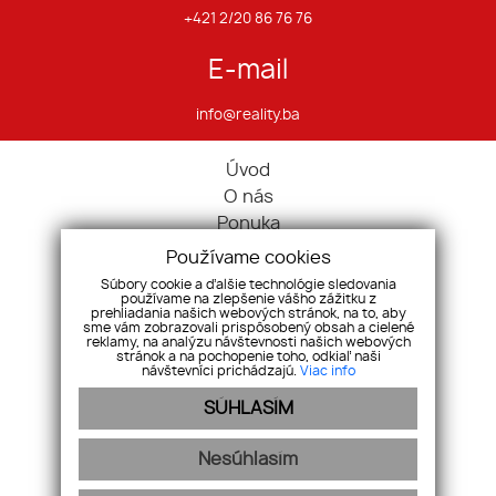
+421 2/20 86 76 76
E-mail
info@reality.ba
Úvod
O nás
Ponuka
Pravidlá cookies
Používame cookies
Ponúknite nám
Súbory cookie a ďalšie technológie sledovania
používame na zlepšenie vášho zážitku z
Služby
prehliadania našich webových stránok, na to, aby
Kontakt
sme vám zobrazovali prispôsobený obsah a cielené
reklamy, na analýzu návštevnosti našich webových
Ochrana osobných údajov
stránok a na pochopenie toho, odkiaľ naši
návštevníci prichádzajú.
Viac info
Domy
SÚHLASÍM
Pozemky
Komerčné nehnuteľnosti
Nesúhlasím