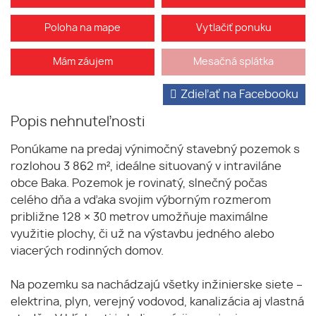
Poloha na mape
Vytlačiť ponuku
Mám záujem
Mesačná splátka
Zdieľať na Facebooku
Popis nehnuteľnosti
Ponúkame na predaj výnimočný stavebný pozemok s
rozlohou 3 862 m², ideálne situovaný v intraviláne
obce Baka. Pozemok je rovinatý, slnečný počas
celého dňa a vďaka svojim výborným rozmerom
približne 128 × 30 metrov umožňuje maximálne
využitie plochy, či už na výstavbu jedného alebo
viacerých rodinných domov.
Na pozemku sa nachádzajú všetky inžinierske siete –
elektrina, plyn, verejný vodovod, kanalizácia aj vlastná