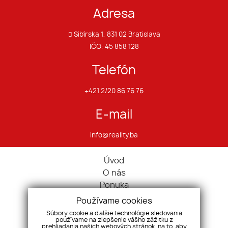
Adresa
Sibírska 1, 831 02 Bratislava
IČO: 45 858 128
Telefón
+421 2/20 86 76 76
E-mail
info@reality.ba
Úvod
O nás
Ponuka
Pravidlá cookies
Používame cookies
Ponúknite nám
Súbory cookie a ďalšie technológie sledovania
používame na zlepšenie vášho zážitku z
Služby
prehliadania našich webových stránok, na to, aby