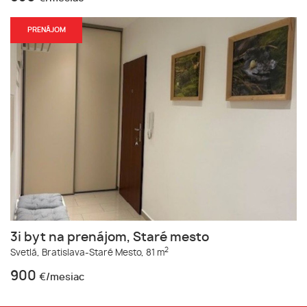
PRENÁJOM
3i byt na prenájom, Staré mesto
2
Svetlá,
Bratislava-Staré Mesto,
81 m
900
€/mesiac