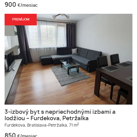
900
€/mesiac
PRENÁJOM
3-izbový byt s nepriechodnými izbami a
lodžiou – Furdekova, Petržalka
2
Furdekova,
Bratislava-Petržalka,
71 m
850
€/mesiac