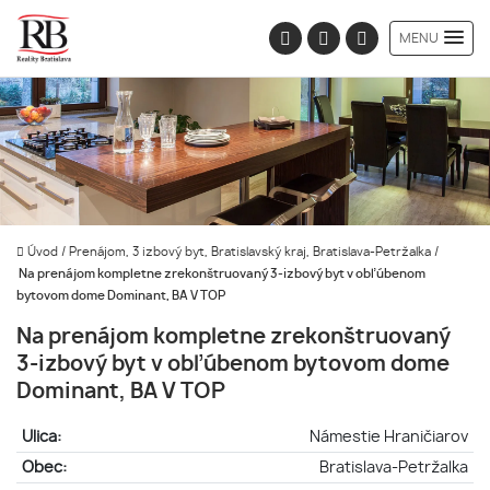
MENU
Úvod
/
Prenájom, 3 izbový byt, Bratislavský kraj, Bratislava-Petržalka
/
Na prenájom kompletne zrekonštruovaný 3-izbový byt v obľúbenom
bytovom dome Dominant, BA V TOP
Na prenájom kompletne zrekonštruovaný
3-izbový byt v obľúbenom bytovom dome
Dominant, BA V TOP
Ulica:
Námestie Hraničiarov
Obec:
Bratislava-Petržalka