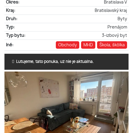
Okres:
Bratislava V
Kraj:
Bratislavský kraj
Druh:
Byty
Typ:
Prenájom
Typ bytu:
3-izbový byt
Iné:
Obchody
MHD
Škola, škôlka
Ľutujeme, táto ponuka, už nie je aktuálna.