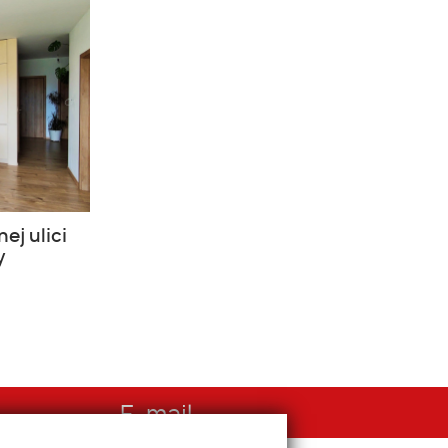
ej ulici
y
E-mail