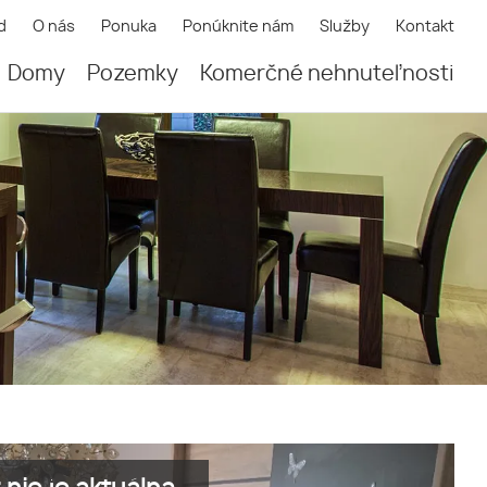
d
O nás
Ponuka
Ponúknite nám
Služby
Kontakt
Domy
Pozemky
Komerčné nehnuteľnosti