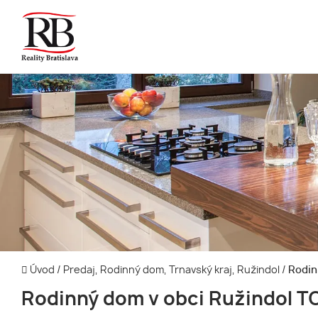
Úvod
/
Predaj, Rodinný dom, Trnavský kraj, Ružindol
/
Rodin
Rodinný dom v obci Ružindol T