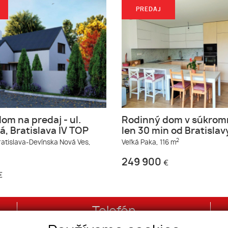
PREDAJ
om na predaj - ul.
Rodinný dom v súkromn
, Bratislava IV TOP
len 30 min od Bratislav
2
ratislava-Devínska Nová Ves,
Veľká Paka,
116 m
249 900
€
€
Telefón