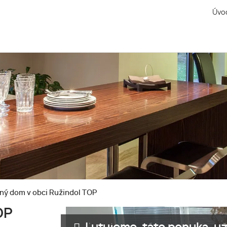
Úvo
ný dom v obci Ružindol TOP
OP