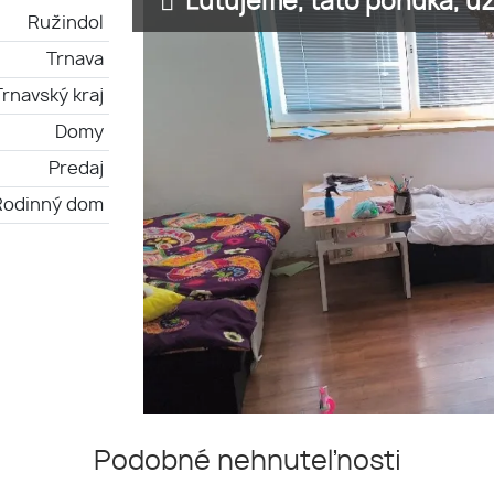
Ľutujeme, táto ponuka, už 
Ružindol
Trnava
Trnavský kraj
Domy
Predaj
Rodinný dom
Podobné nehnuteľnosti