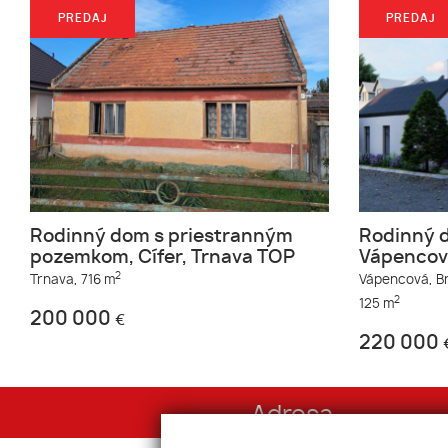
PREDAJ
PREDAJ
Rodinný dom s priestranným
Rodinný d
pozemkom, Cífer, Trnava TOP
Vápencová
2
Trnava,
716 m
Vápencová,
B
2
125 m
200 000
€
220 000
Adresa