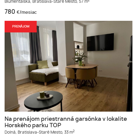
2
Blumentálska,
Bratislava-Staré Mesto,
57 m
780
€/mesiac
PRENÁJOM
Na prenájom priestranná garsónka v lokalite
Horského parku TOP
2
Dolná,
Bratislava-Staré Mesto,
33 m