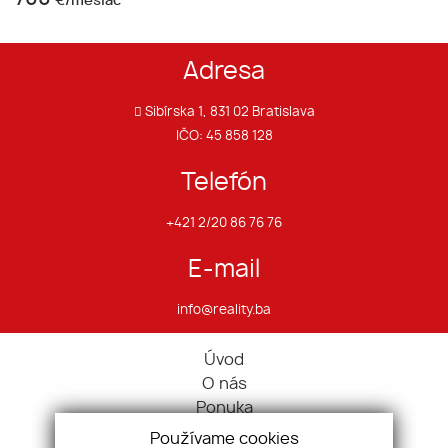
€/mesiac
Adresa
Sibírska 1, 831 02 Bratislava
IČO: 45 858 128
Telefón
+421 2/20 86 76 76
E-mail
info@reality.ba
Úvod
O nás
Ponuka
Pravidlá cookies
Používame cookies