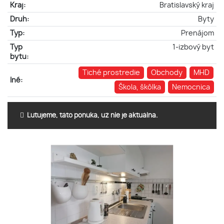
Kraj:
Bratislavský kraj
Druh:
Byty
Typ:
Prenájom
Typ
1-izbový byt
bytu:
Tiché prostredie
Obchody
MHD
Iné:
Škola, škôlka
Nemocnica
Ľutujeme, táto ponuka, už nie je aktuálna.