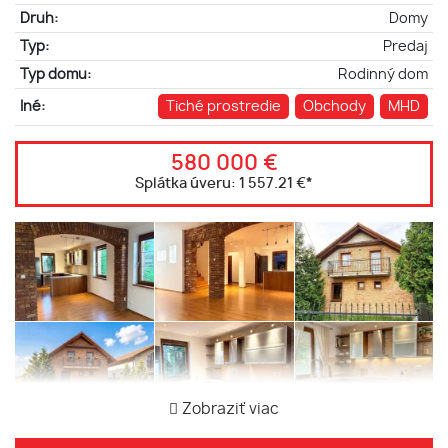
Druh:
Domy
Typ:
Predaj
Typ domu:
Rodinný dom
Iné:
Tiché prostredie
Obchody
MHD
580 000 €
Splátka úveru:
1 557.21 €
*
Zobraziť viac