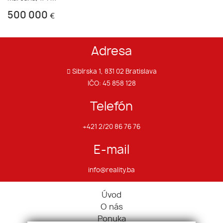
500 000
€
Adresa
Sibírska 1, 831 02 Bratislava
IČO: 45 858 128
Telefón
+421 2/20 86 76 76
E-mail
info@reality.ba
Úvod
O nás
Ponuka