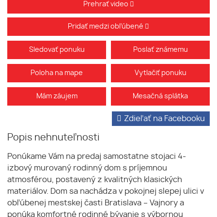
Prehrať video
Pridať medzi obľúbené
Sledovať ponuku
Poslať známemu
Poloha na mape
Vytlačiť ponuku
Mám záujem
Mesačná splátka
Zdieľať na Facebooku
Popis nehnuteľnosti
Ponúkame Vám na predaj samostatne stojaci 4-
izbový murovaný rodinný dom s príjemnou
atmosférou, postavený z kvalitných klasických
materiálov. Dom sa nachádza v pokojnej slepej ulici v
obľúbenej mestskej časti Bratislava – Vajnory a
ponúka komfortné rodinné bývanie s výbornou