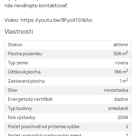
nás neváhajte kontaktovať.
Video: https://youtu.be/9FyoX1S16Ao
Vlastnosti
Status:
aktívne
2
Plocha pozemku:
506 m
Typ zeme:
rovina
2
Úžitková plocha:
166 m
2
Zastavaná plocha:
1 m
Stav:
novostavba
Energetický certifikát:
žiadne
Typ budovy:
zmiešané
Rok výstavby:
2006
Počet poschodí od prízemia vyššie:
2
Počet vonkajších parkovacích miest:
2