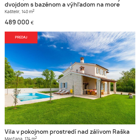
dvojdom s bazénom a výhľadom na more
2
Kaštelir,
140 m
489 000
€
PREDAJ
Vila v pokojnom prostredí nad zálivom Raška
2
Marčana,
174 m