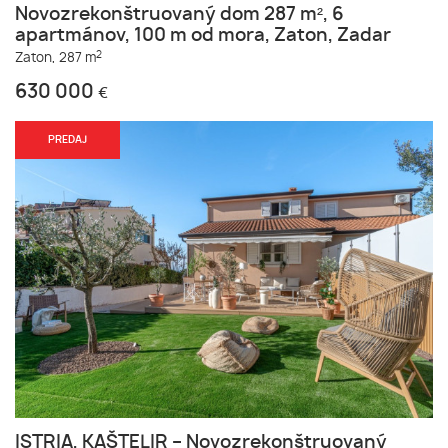
Novozrekonštruovaný dom 287 m², 6
apartmánov, 100 m od mora, Zaton, Zadar
2
Zaton,
287 m
630 000
€
PREDAJ
ISTRIA, KAŠTELIR – Novozrekonštruovaný