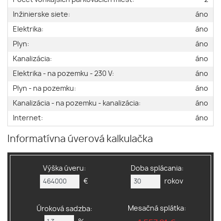
Inžinierske siete:
áno
Elektrika:
áno
Plyn:
áno
Kanalizácia:
áno
Elektrika - na pozemku - 230 V:
áno
Plyn - na pozemku:
áno
Kanalizácia - na pozemku - kanalizácia:
áno
Internet:
áno
Informatívna úverová kalkulačka
Výška úveru:
Doba splácania:
€
rokov
Mesačná splátka:
Úroková sadzba: