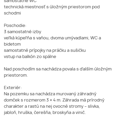
samostatné WC
technická miestnosť s úložným priestorom pod
schodmi
Poschodie:
3 samostatné izby
veľká kúpeľňa s vaňou, dvoma umývadlami, WC a
bidetom
samostatné prípojky na práčku a sušičku
vstup na balkón zo spálne
Nad poschodím sa nachádza povala s ďalším úložným
priestorom.
Exteriér:
Na pozemku sa nachádza murovaný záhradný
domček s rozmerom 3 × 4 m. Záhrada má prírodný
charakter a rastú na nej ovocné stromy – slivka,
jabloň, hruška, čerešňa, broskyňa a vinič.