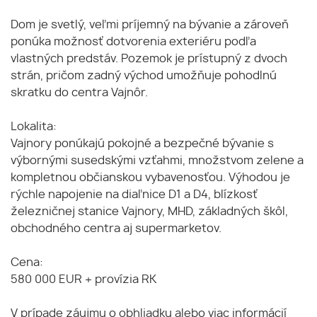
Dom je svetlý, veľmi príjemný na bývanie a zároveň
ponúka možnosť dotvorenia exteriéru podľa
vlastných predstáv. Pozemok je prístupný z dvoch
strán, pričom zadný východ umožňuje pohodlnú
skratku do centra Vajnôr.
Lokalita:
Vajnory ponúkajú pokojné a bezpečné bývanie s
výbornými susedskými vzťahmi, množstvom zelene a
kompletnou občianskou vybavenosťou. Výhodou je
rýchle napojenie na diaľnice D1 a D4, blízkosť
železničnej stanice Vajnory, MHD, základných škôl,
obchodného centra aj supermarketov.
Cena:
580 000 EUR + provízia RK
V prípade záujmu o obhliadku alebo viac informácií