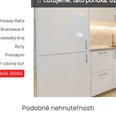
Ľutujeme, táto ponuka, už 
tislava-Rača
Bratislava III
islavský kraj
Byty
Prenájom
2-izbový byt
kola, škôlka
Podobné nehnuteľnosti