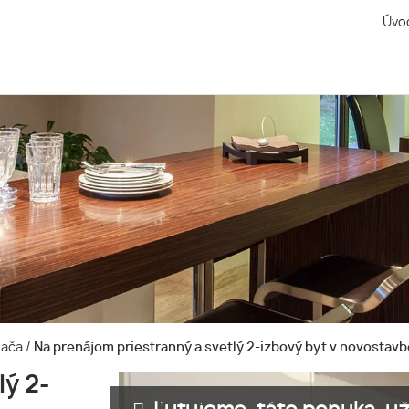
Úvo
-Rača
/
Na prenájom priestranný a svetlý 2-izbový byt v novostavbe
lý 2-