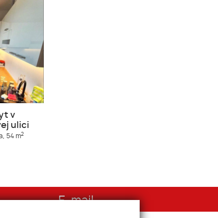
yt v
j ulici
2
a,
54 m
E-mail