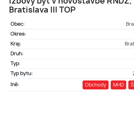
izbový byt v novostavbe RNDZ,
Bratislava III TOP
Obec:
Bra
Okres:
Kraj:
Brat
Druh:
Typ:
Typ bytu:
Iné:
Obchody
MHD
Š