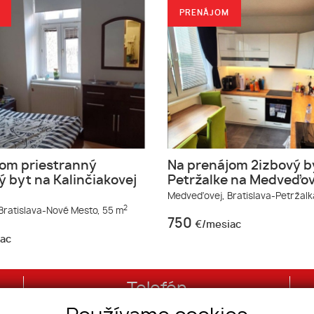
PRENÁJOM
om priestranný
Na prenájom 2izbový b
ý byt na Kalinčiakovej
Petržalke na Medveďove
Medveďovej,
Bratislava-Petržalk
2
Bratislava-Nové Mesto,
55 m
750
€/mesiac
ac
Telefón