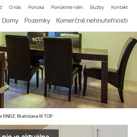
d
O nás
Ponuka
Ponúknite nám
Služby
Kontakt
Domy
Pozemky
Komerčné nehnuteľnosti
 RNDZ, Bratislava III TOP