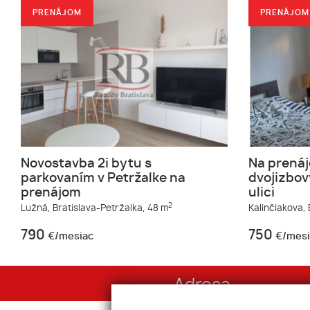
PRENÁJOM
PRENÁJOM
Novostavba 2i bytu s
Na prenáj
parkovaním v Petržalke na
dvojizbov
prenájom
ulici
2
Lužná,
Bratislava-Petržalka,
48 m
Kalinčiakova,
790
750
€/mesiac
€/mesi
Adresa